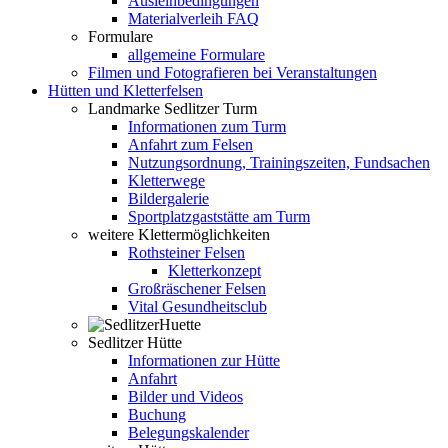
Ausleihbedingungen
Materialverleih FAQ
Formulare
allgemeine Formulare
Filmen und Fotografieren bei Veranstaltungen
Hütten und Kletterfelsen
Landmarke Sedlitzer Turm
Informationen zum Turm
Anfahrt zum Felsen
Nutzungsordnung, Trainingszeiten, Fundsachen
Kletterwege
Bildergalerie
Sportplatzgaststätte am Turm
weitere Klettermöglichkeiten
Rothsteiner Felsen
Kletterkonzept
Großräschener Felsen
Vital Gesundheitsclub
Sedlitzer Hütte
Informationen zur Hütte
Anfahrt
Bilder und Videos
Buchung
Belegungskalender