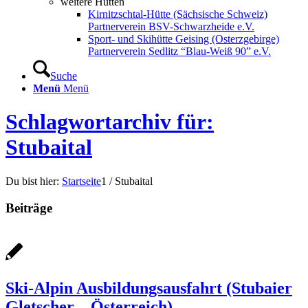
weitere Hütten
Kirnitzschtal-Hütte (Sächsische Schweiz)
Partnerverein BSV-Schwarzheide e.V.
Sport- und Skihütte Geising (Osterzgebirge)
Partnerverein Sedlitz “Blau-Weiß 90” e.V.
Suche
Menü
Menü
Schlagwortarchiv für:
Stubaital
Du bist hier:
Startseite
1
/
Stubaital
Beiträge
Ski-Alpin Ausbildungsausfahrt (Stubaier
Gletscher – Österreich)