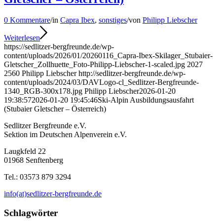
0 Kommentare
/
in
Capra Ibex
,
sonstiges
/
von
Philipp Liebscher
Weiterlesen
https://sedlitzer-bergfreunde.de/wp-
content/uploads/2026/01/20260116_Capra-Ibex-Skilager_Stubaier-
Gletscher_Zollhuette_Foto-Philipp-Liebscher-1-scaled.jpg
2027
2560
Philipp Liebscher
http://sedlitzer-bergfreunde.de/wp-
content/uploads/2024/03/DAVLogo-cl_Sedlitzer-Bergfreunde-
1340_RGB-300x178.jpg
Philipp Liebscher
2026-01-20
19:38:57
2026-01-20 19:45:46
Ski-Alpin Ausbildungsausfahrt
(Stubaier Gletscher – Österreich)
Sedlitzer Bergfreunde e.V.
Sektion im Deutschen Alpenverein e.V.
Laugkfeld 22
01968 Senftenberg
Tel.: 03573 879 3294
info(at)sedlitzer-bergfreunde.de
Schlagwörter