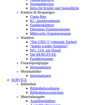
Seenlandgeckos
Infos für Kinder und Jugendliche
Klettern & Bergsteigen
Capra Ibex
KC Jungfernstürmer
Familienklettern
Dienstags-Trainingsgruppe
Mittwochs-Trainingsgruppe
Wandern
“Die UHU’s” (ehemals Triebel)
“immer wieder Sonntags”
WG 13.6. mit Hund!
Die BERGFEXE
Familiengruppe
Frauensportgruppe
Informationen
Mountainbike
Informationen
SERVICE
Bibliothek
Bibliotheksordnung
Bibliotheksverzeichnis
Materialausgabe
Ausleihgebühren