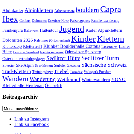
Capra
bouldern
Alpinklettern
Alpinkader
Arbeitseinsatz
Ibex
Cottbus
Dolomiten
Falzaregopass
Familienwanderung
Dresdner Hütte
Jugend
Kader Alpinklettern
Frankenjura
Hüttentour
Halloween
Kinder
Klettern
Dolomiten 2026
Kalymnos (Griechenland)
Klunker Boulderhalle Cottbus
Klettersteig
Klettertreff
Laufer
Laasenturm
Hütte
Oderwitzer Spitzberg
Lausitzer Seenland
Nachtwanderung
Sedlitzer Turm
Sedlitzer Hütte
Osterklettertrainingslager
Sächsische Schweiz
Ski-Alpin
Silvester
Stubaier Gletscher
Sportklettern
Trad-Klettern
Triebel
Trainingslager
Volkspark Potsdam
Turmfest
Wandern
Wanderung
Wettkampf
YOYO
Winterwandern
Kletterhalle Heidenau
Österreich
Beitragsarchiv
Beitragsarchiv
Link zu Instagram
Link zu Facebook