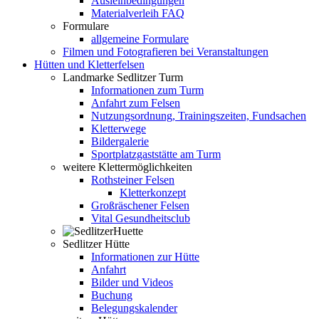
Ausleihbedingungen
Materialverleih FAQ
Formulare
allgemeine Formulare
Filmen und Fotografieren bei Veranstaltungen
Hütten und Kletterfelsen
Landmarke Sedlitzer Turm
Informationen zum Turm
Anfahrt zum Felsen
Nutzungsordnung, Trainingszeiten, Fundsachen
Kletterwege
Bildergalerie
Sportplatzgaststätte am Turm
weitere Klettermöglichkeiten
Rothsteiner Felsen
Kletterkonzept
Großräschener Felsen
Vital Gesundheitsclub
Sedlitzer Hütte
Informationen zur Hütte
Anfahrt
Bilder und Videos
Buchung
Belegungskalender