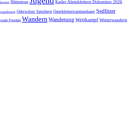
Jugend
Kader Alpinklettern Dolomiten 2026
Hüttentour
loween
Sedlitzer
Oderwitzer Spitzberg
Osterklettertrainingslager
twanderung
Wandern
Wanderung
Wettkampf
Winterwandern
kspark Potsdam