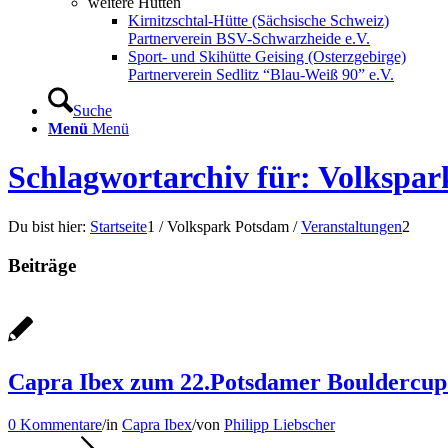
weitere Hütten
Kirnitzschtal-Hütte (Sächsische Schweiz)
Partnerverein BSV-Schwarzheide e.V.
Sport- und Skihütte Geising (Osterzgebirge)
Partnerverein Sedlitz “Blau-Weiß 90” e.V.
Suche
Menü
Menü
Schlagwortarchiv für: Volkspa
Du bist hier:
Startseite
1
/
Volkspark Potsdam
/
Veranstaltungen
2
Beiträge
Capra Ibex zum 22.Potsdamer Bouldercup
0 Kommentare
/
in
Capra Ibex
/
von
Philipp Liebscher