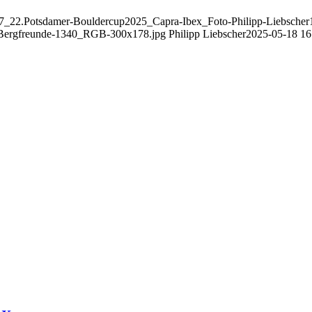
517_22.Potsdamer-Bouldercup2025_Capra-Ibex_Foto-Philipp-Liebscher1
r-Bergfreunde-1340_RGB-300x178.jpg
Philipp Liebscher
2025-05-18 16