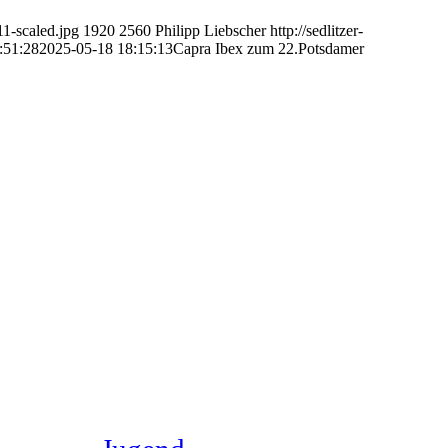
1-scaled.jpg
1920
2560
Philipp Liebscher
http://sedlitzer-
:51:28
2025-05-18 18:15:13
Capra Ibex zum 22.Potsdamer