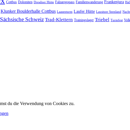
ex
Frankenjura
Cottbus
Dolomiten
Falzaregopass
Familienwanderung
Dresdner Hütte
Hal
Klunker Boulderhalle Cottbus
Laufer Hütte
Laasenturm
Lausitzer Seenland
Nach
Sächsische Schweiz
Trad-Klettern
Triebel
Trainingslager
Vol
Turmfest
immst du die Verwendung von Cookies zu.
ungen