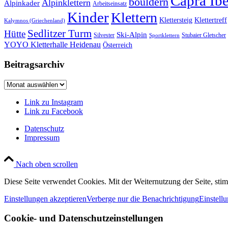
Capra Ib
bouldern
Alpinklettern
Alpinkader
Arbeitseinsatz
Kinder
Klettern
Klettersteig
Klettertreff
Kalymnos (Griechenland)
Sedlitzer Turm
Hütte
Ski-Alpin
Silvester
Stubaier Gletscher
Sportklettern
YOYO Kletterhalle Heidenau
Österreich
Beitragsarchiv
Beitragsarchiv
Link zu Instagram
Link zu Facebook
Datenschutz
Impressum
Nach oben scrollen
Diese Seite verwendet Cookies. Mit der Weiternutzung der Seite, st
Einstellungen akzeptieren
Verberge nur die Benachrichtigung
Einstell
Cookie- und Datenschutzeinstellungen