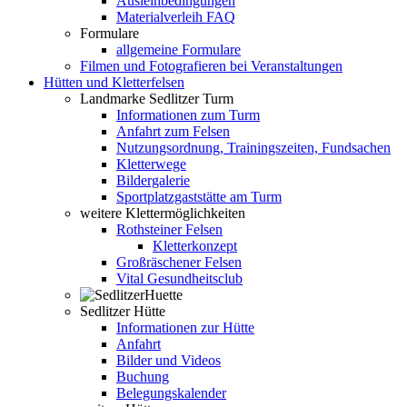
Ausleihbedingungen
Materialverleih FAQ
Formulare
allgemeine Formulare
Filmen und Fotografieren bei Veranstaltungen
Hütten und Kletterfelsen
Landmarke Sedlitzer Turm
Informationen zum Turm
Anfahrt zum Felsen
Nutzungsordnung, Trainingszeiten, Fundsachen
Kletterwege
Bildergalerie
Sportplatzgaststätte am Turm
weitere Klettermöglichkeiten
Rothsteiner Felsen
Kletterkonzept
Großräschener Felsen
Vital Gesundheitsclub
Sedlitzer Hütte
Informationen zur Hütte
Anfahrt
Bilder und Videos
Buchung
Belegungskalender