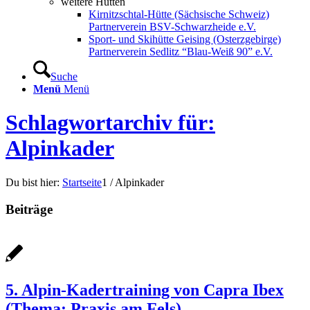
weitere Hütten
Kirnitzschtal-Hütte (Sächsische Schweiz)
Partnerverein BSV-Schwarzheide e.V.
Sport- und Skihütte Geising (Osterzgebirge)
Partnerverein Sedlitz “Blau-Weiß 90” e.V.
Suche
Menü
Menü
Schlagwortarchiv für:
Alpinkader
Du bist hier:
Startseite
1
/
Alpinkader
Beiträge
5. Alpin-Kadertraining von Capra Ibex
(Thema: Praxis am Fels)