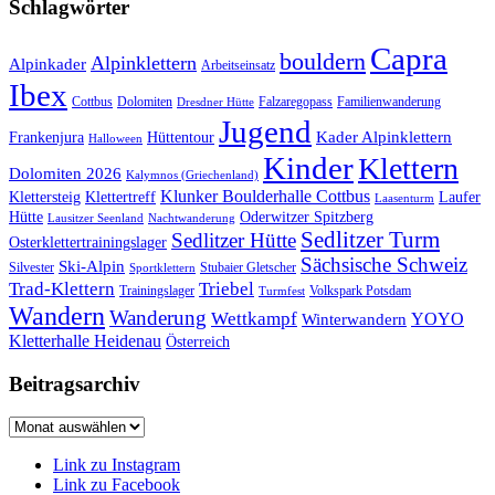
Schlagwörter
Capra
bouldern
Alpinklettern
Alpinkader
Arbeitseinsatz
Ibex
Cottbus
Dolomiten
Falzaregopass
Familienwanderung
Dresdner Hütte
Jugend
Kader Alpinklettern
Frankenjura
Hüttentour
Halloween
Kinder
Klettern
Dolomiten 2026
Kalymnos (Griechenland)
Klunker Boulderhalle Cottbus
Klettersteig
Klettertreff
Laufer
Laasenturm
Hütte
Oderwitzer Spitzberg
Lausitzer Seenland
Nachtwanderung
Sedlitzer Turm
Sedlitzer Hütte
Osterklettertrainingslager
Sächsische Schweiz
Ski-Alpin
Silvester
Stubaier Gletscher
Sportklettern
Trad-Klettern
Triebel
Trainingslager
Volkspark Potsdam
Turmfest
Wandern
Wanderung
Wettkampf
YOYO
Winterwandern
Kletterhalle Heidenau
Österreich
Beitragsarchiv
Beitragsarchiv
Link zu Instagram
Link zu Facebook