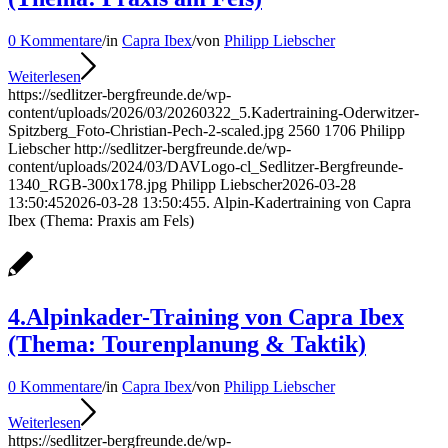
0 Kommentare
/
in
Capra Ibex
/
von
Philipp Liebscher
Weiterlesen
https://sedlitzer-bergfreunde.de/wp-
content/uploads/2026/03/20260322_5.Kadertraining-Oderwitzer-
Spitzberg_Foto-Christian-Pech-2-scaled.jpg
2560
1706
Philipp
Liebscher
http://sedlitzer-bergfreunde.de/wp-
content/uploads/2024/03/DAVLogo-cl_Sedlitzer-Bergfreunde-
1340_RGB-300x178.jpg
Philipp Liebscher
2026-03-28
13:50:45
2026-03-28 13:50:45
5. Alpin-Kadertraining von Capra
Ibex (Thema: Praxis am Fels)
4.Alpinkader-Training von Capra Ibex
(Thema: Tourenplanung & Taktik)
0 Kommentare
/
in
Capra Ibex
/
von
Philipp Liebscher
Weiterlesen
https://sedlitzer-bergfreunde.de/wp-