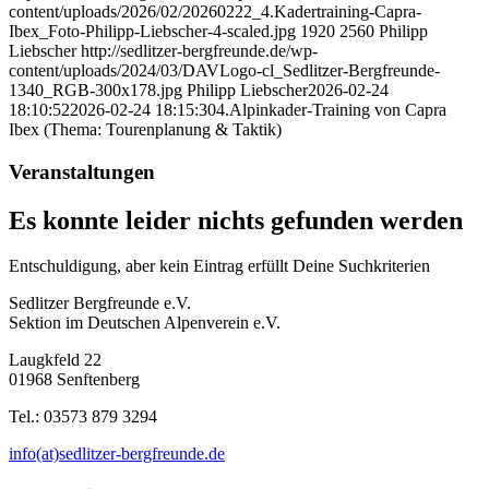
content/uploads/2026/02/20260222_4.Kadertraining-Capra-
Ibex_Foto-Philipp-Liebscher-4-scaled.jpg
1920
2560
Philipp
Liebscher
http://sedlitzer-bergfreunde.de/wp-
content/uploads/2024/03/DAVLogo-cl_Sedlitzer-Bergfreunde-
1340_RGB-300x178.jpg
Philipp Liebscher
2026-02-24
18:10:52
2026-02-24 18:15:30
4.Alpinkader-Training von Capra
Ibex (Thema: Tourenplanung & Taktik)
Veranstaltungen
Es konnte leider nichts gefunden werden
Entschuldigung, aber kein Eintrag erfüllt Deine Suchkriterien
Sedlitzer Bergfreunde e.V.
Sektion im Deutschen Alpenverein e.V.
Laugkfeld 22
01968 Senftenberg
Tel.: 03573 879 3294
info(at)sedlitzer-bergfreunde.de