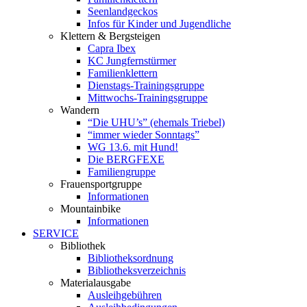
Seenlandgeckos
Infos für Kinder und Jugendliche
Klettern & Bergsteigen
Capra Ibex
KC Jungfernstürmer
Familienklettern
Dienstags-Trainingsgruppe
Mittwochs-Trainingsgruppe
Wandern
“Die UHU’s” (ehemals Triebel)
“immer wieder Sonntags”
WG 13.6. mit Hund!
Die BERGFEXE
Familiengruppe
Frauensportgruppe
Informationen
Mountainbike
Informationen
SERVICE
Bibliothek
Bibliotheksordnung
Bibliotheksverzeichnis
Materialausgabe
Ausleihgebühren