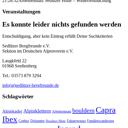
21:28:32
Arbeitseinsatz Sedlitzer Hütte – Winterfestmachung
Veranstaltungen
Es konnte leider nichts gefunden werden
Entschuldigung, aber kein Eintrag erfüllt Deine Suchkriterien
Sedlitzer Bergfreunde e.V.
Sektion im Deutschen Alpenverein e.V.
Laugkfeld 22
01968 Senftenberg
Tel.: 03573 879 3294
info(at)sedlitzer-bergfreunde.de
Schlagwörter
Capra
bouldern
Alpinklettern
Alpinkader
Arbeitseinsatz
Ibex
Cottbus
Dolomiten
Falzaregopass
Familienwanderung
Dresdner Hütte