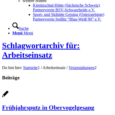
weitere Hütten
Kirnitzschtal-Hütte (Sächsische Schweiz)
Partnerverein BSV-Schwarzheide e.V.
Sport- und Skihütte Geising (Osterzgebirge)
Partnerverein Sedlitz “Blau-Weiß 90” e.V.
Suche
Menü
Menü
Schlagwortarchiv für:
Arbeitseinsatz
Du bist hier:
Startseite
1
/
Arbeitseinsatz
/
Veranstaltungen
2
Beiträge
Frühjahrsputz in Obervogelgesang