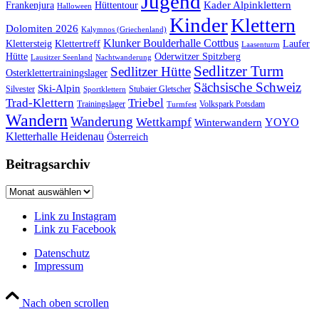
Jugend
Kader Alpinklettern
Frankenjura
Hüttentour
Halloween
Kinder
Klettern
Dolomiten 2026
Kalymnos (Griechenland)
Klunker Boulderhalle Cottbus
Klettersteig
Klettertreff
Laufer
Laasenturm
Hütte
Oderwitzer Spitzberg
Lausitzer Seenland
Nachtwanderung
Sedlitzer Turm
Sedlitzer Hütte
Osterklettertrainingslager
Sächsische Schweiz
Ski-Alpin
Silvester
Stubaier Gletscher
Sportklettern
Trad-Klettern
Triebel
Trainingslager
Volkspark Potsdam
Turmfest
Wandern
Wanderung
Wettkampf
YOYO
Winterwandern
Kletterhalle Heidenau
Österreich
Beitragsarchiv
Beitragsarchiv
Link zu Instagram
Link zu Facebook
Datenschutz
Impressum
Nach oben scrollen