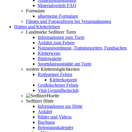
Ausleihbedingungen
Materialverleih FAQ
Formulare
allgemeine Formulare
Filmen und Fotografieren bei Veranstaltungen
Hütten und Kletterfelsen
Landmarke Sedlitzer Turm
Informationen zum Turm
Anfahrt zum Felsen
Nutzungsordnung, Trainingszeiten, Fundsachen
Kletterwege
Bildergalerie
Sportplatzgaststätte am Turm
weitere Klettermöglichkeiten
Rothsteiner Felsen
Kletterkonzept
Großräschener Felsen
Vital Gesundheitsclub
Sedlitzer Hütte
Informationen zur Hütte
Anfahrt
Bilder und Videos
Buchung
Belegungskalender