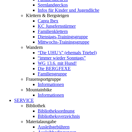
Seenlandgeckos
Infos für Kinder und Jugendliche
Klettern & Bergsteigen
Capra Ibex
KC Jungfernstürmer
Familienklettern
Dienstags-Trainingsgruppe
Mittwochs-Trainingsgruppe
Wandern
“Die UHU’s” (ehemals Triebel)
“immer wieder Sonntags”
WG 13.6. mit Hund!
Die BERGFEXE
Familiengruppe
Frauensportgruppe
Informationen
Mountainbike
Informationen
SERVICE
Bibliothek
Bibliotheksordnung
Bibliotheksverzeichnis
Materialausgabe
Ausleihgebühren