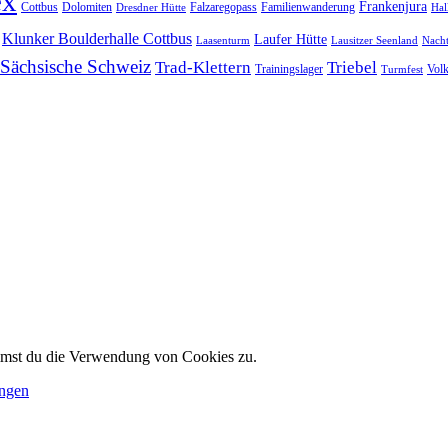
ex
Frankenjura
Cottbus
Dolomiten
Falzaregopass
Familienwanderung
Dresdner Hütte
Hal
Klunker Boulderhalle Cottbus
Laufer Hütte
Laasenturm
Lausitzer Seenland
Nach
Sächsische Schweiz
Trad-Klettern
Triebel
Trainingslager
Vol
Turmfest
immst du die Verwendung von Cookies zu.
ungen