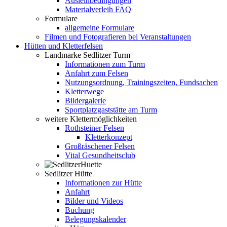
Ausleihbedingungen
Materialverleih FAQ
Formulare
allgemeine Formulare
Filmen und Fotografieren bei Veranstaltungen
Hütten und Kletterfelsen
Landmarke Sedlitzer Turm
Informationen zum Turm
Anfahrt zum Felsen
Nutzungsordnung, Trainingszeiten, Fundsachen
Kletterwege
Bildergalerie
Sportplatzgaststätte am Turm
weitere Klettermöglichkeiten
Rothsteiner Felsen
Kletterkonzept
Großräschener Felsen
Vital Gesundheitsclub
Sedlitzer Hütte
Informationen zur Hütte
Anfahrt
Bilder und Videos
Buchung
Belegungskalender