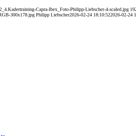
22_4.Kadertraining-Capra-Ibex_Foto-Philipp-Liebscher-4-scaled.jpg
19
_RGB-300x178.jpg
Philipp Liebscher
2026-02-24 18:10:52
2026-02-24 1