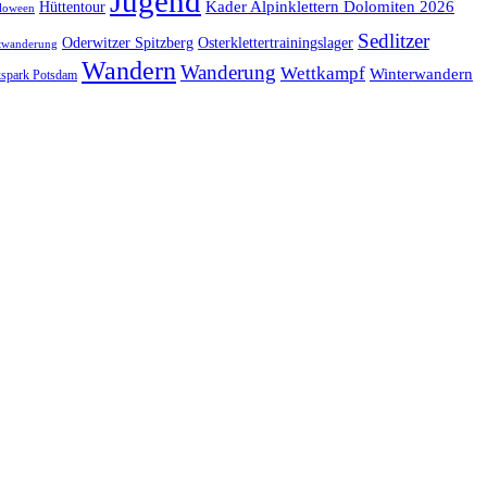
Jugend
Kader Alpinklettern Dolomiten 2026
Hüttentour
loween
Sedlitzer
Oderwitzer Spitzberg
Osterklettertrainingslager
twanderung
Wandern
Wanderung
Wettkampf
Winterwandern
kspark Potsdam