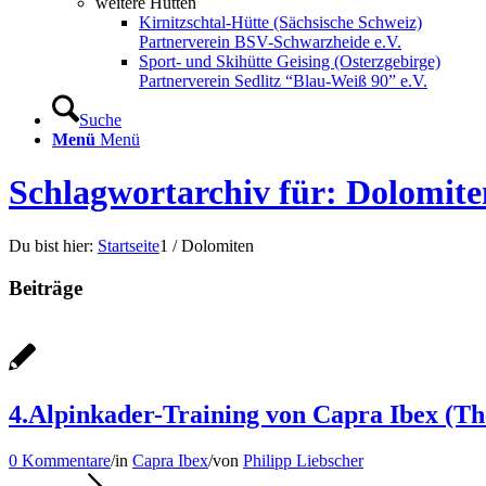
weitere Hütten
Kirnitzschtal-Hütte (Sächsische Schweiz)
Partnerverein BSV-Schwarzheide e.V.
Sport- und Skihütte Geising (Osterzgebirge)
Partnerverein Sedlitz “Blau-Weiß 90” e.V.
Suche
Menü
Menü
Schlagwortarchiv für: Dolomite
Du bist hier:
Startseite
1
/
Dolomiten
Beiträge
4.Alpinkader-Training von Capra Ibex (T
0 Kommentare
/
in
Capra Ibex
/
von
Philipp Liebscher