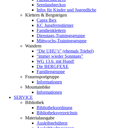
Seenlandgeckos
Infos für Kinder und Jugendliche
Klettern & Bergsteigen
Capra Ibex
KC Jungfernstürmer
Familienklettern
Dienstags-Trainingsgruppe
Mittwochs-Trainingsgruppe
Wandern
“Die UHU’s” (ehemals Triebel)
“immer wieder Sonntags”
WG 13.6. mit Hund!
Die BERGFEXE
Familiengruppe
Frauensportgruppe
Informationen
Mountainbike
Informationen
SERVICE
Bibliothek
Bibliotheksordnung
Bibliotheksverzeichnis
Materialausgabe
Ausleihgebühren