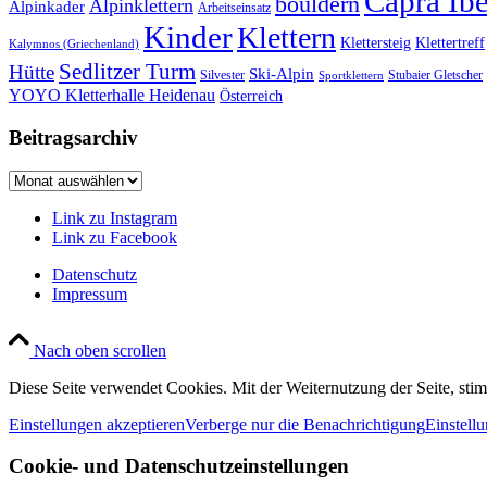
Capra Ib
bouldern
Alpinklettern
Alpinkader
Arbeitseinsatz
Kinder
Klettern
Klettersteig
Klettertreff
Kalymnos (Griechenland)
Sedlitzer Turm
Hütte
Ski-Alpin
Silvester
Stubaier Gletscher
Sportklettern
YOYO Kletterhalle Heidenau
Österreich
Beitragsarchiv
Beitragsarchiv
Link zu Instagram
Link zu Facebook
Datenschutz
Impressum
Nach oben scrollen
Diese Seite verwendet Cookies. Mit der Weiternutzung der Seite, st
Einstellungen akzeptieren
Verberge nur die Benachrichtigung
Einstell
Cookie- und Datenschutzeinstellungen