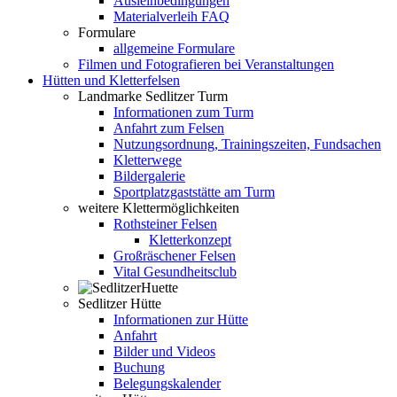
Ausleihbedingungen
Materialverleih FAQ
Formulare
allgemeine Formulare
Filmen und Fotografieren bei Veranstaltungen
Hütten und Kletterfelsen
Landmarke Sedlitzer Turm
Informationen zum Turm
Anfahrt zum Felsen
Nutzungsordnung, Trainingszeiten, Fundsachen
Kletterwege
Bildergalerie
Sportplatzgaststätte am Turm
weitere Klettermöglichkeiten
Rothsteiner Felsen
Kletterkonzept
Großräschener Felsen
Vital Gesundheitsclub
Sedlitzer Hütte
Informationen zur Hütte
Anfahrt
Bilder und Videos
Buchung
Belegungskalender