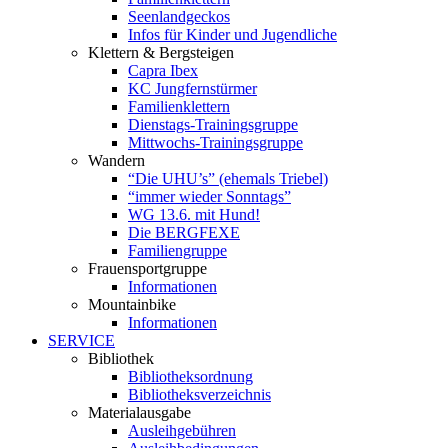
Seenlandgeckos
Infos für Kinder und Jugendliche
Klettern & Bergsteigen
Capra Ibex
KC Jungfernstürmer
Familienklettern
Dienstags-Trainingsgruppe
Mittwochs-Trainingsgruppe
Wandern
“Die UHU’s” (ehemals Triebel)
“immer wieder Sonntags”
WG 13.6. mit Hund!
Die BERGFEXE
Familiengruppe
Frauensportgruppe
Informationen
Mountainbike
Informationen
SERVICE
Bibliothek
Bibliotheksordnung
Bibliotheksverzeichnis
Materialausgabe
Ausleihgebühren