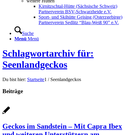
weitere Hütten
Kirnitzschtal-Hütte (Sächsische Schweiz)
Partnerverein BSV-Schwarzheide e.V.
Sport- und Skihütte Geising (Osterzgebirge)
Partnerverein Sedlitz “Blau-Weiß 90” e.V.
Suche
Menü
Menü
Schlagwortarchiv für:
Seenlandgeckos
Du bist hier:
Startseite
1
/
Seenlandgeckos
Beiträge
Geckos im Sandstein – Mit Capra Ibex
und weiteren Unterstützern am