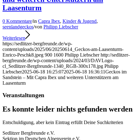
Laasenturm
0 Kommentare
/
in
Capra Ibex
,
Kinder & Jugend
,
seenlandgeckos
/
von
Philipp Liebscher
Weiterlesen
https://sedlitzer-bergfreunde.de/wp-
content/uploads/2025/06/20250614_Geckos-am-Laasenturm-
Enrico-Peschk8.jpeg
900
1600
Philipp Liebscher
http://sedlitzer-
bergfreunde.de/wp-content/uploads/2024/03/DAVLogo-
cl_Sedlitzer-Bergfreunde-1340_RGB-300x178.jpg
Philipp
Liebscher
2025-06-18 16:25:07
2025-06-18 16:36:11
Geckos im
Sandstein – Mit Capra Ibex und weiteren Unterstützern am
Laasenturm
Veranstaltungen
Es konnte leider nichts gefunden werden
Entschuldigung, aber kein Eintrag erfüllt Deine Suchkriterien
Sedlitzer Bergfreunde e.V.
Sektion im Deutschen Alpenverein e.V.