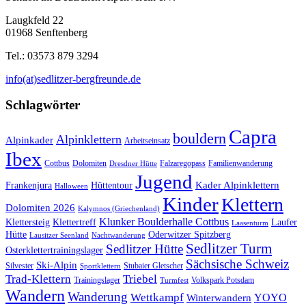
Laugkfeld 22
01968 Senftenberg
Tel.: 03573 879 3294
info(at)sedlitzer-bergfreunde.de
Schlagwörter
Capra
bouldern
Alpinklettern
Alpinkader
Arbeitseinsatz
Ibex
Cottbus
Dolomiten
Falzaregopass
Familienwanderung
Dresdner Hütte
Jugend
Kader Alpinklettern
Frankenjura
Hüttentour
Halloween
Kinder
Klettern
Dolomiten 2026
Kalymnos (Griechenland)
Klunker Boulderhalle Cottbus
Klettersteig
Klettertreff
Laufer
Laasenturm
Hütte
Oderwitzer Spitzberg
Lausitzer Seenland
Nachtwanderung
Sedlitzer Turm
Sedlitzer Hütte
Osterklettertrainingslager
Sächsische Schweiz
Ski-Alpin
Silvester
Stubaier Gletscher
Sportklettern
Trad-Klettern
Triebel
Trainingslager
Volkspark Potsdam
Turmfest
Wandern
Wanderung
Wettkampf
YOYO
Winterwandern