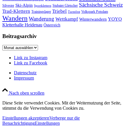
Sächsische Schweiz
Ski-Alpin
Silvester
Stubaier Gletscher
Sportklettern
Trad-Klettern
Triebel
Trainingslager
Volkspark Potsdam
Turmfest
Wandern
Wanderung
Wettkampf
YOYO
Winterwandern
Kletterhalle Heidenau
Österreich
Beitragsarchiv
Beitragsarchiv
Link zu Instagram
Link zu Facebook
Datenschutz
Impressum
Nach oben scrollen
Diese Seite verwendet Cookies. Mit der Weiternutzung der Seite,
stimmst du die Verwendung von Cookies zu.
Einstellungen akzeptieren
Verberge nur die
Benachrichtigung
Einstellungen