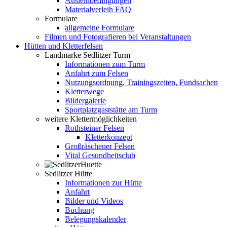
Ausleihbedingungen
Materialverleih FAQ
Formulare
allgemeine Formulare
Filmen und Fotografieren bei Veranstaltungen
Hütten und Kletterfelsen
Landmarke Sedlitzer Turm
Informationen zum Turm
Anfahrt zum Felsen
Nutzungsordnung, Trainingszeiten, Fundsachen
Kletterwege
Bildergalerie
Sportplatzgaststätte am Turm
weitere Klettermöglichkeiten
Rothsteiner Felsen
Kletterkonzept
Großräschener Felsen
Vital Gesundheitsclub
Sedlitzer Hütte
Informationen zur Hütte
Anfahrt
Bilder und Videos
Buchung
Belegungskalender