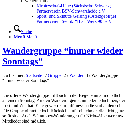
weitere Hütten
Kirnitzschtal-Hütte (Sächsische Schweiz)
Partnerverein BSV-Schwarzheide e.V.
Sport- und Skihütte Geising (Osterzgebirge)
Partnerverein Sedlitz “Blau-Weiß 90” e.V.
Suche
Menü
Menü
Wandergruppe “immer wieder
Sonntags”
Du bist hier:
Startseite
1
/
Gruppen
2
/
Wandern
3
/
Wandergruppe
“immer wieder Sonntags”
Die offene Wandergruppe trifft sich in der Regel einmal monatlich
an einem Sonntag. An den Wanderungen kann jeder teilnehmen, der
Lust und Zeit hat. Eine gewisse Grundfitness sollte vorhanden sein.
Die Gruppe nimmt jedoch Rücksicht auf Teilnehmer, die nicht ganz
so fit sind. Auch Schnupper-Wanderungen für Nicht-Alpenvereins-
Mitglieder sind möglich.