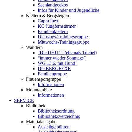
Seenlandgeckos
Infos für Kinder und Jugendliche
Klettern & Bergsteigen
Capra Ibex
KC Jungfernstürmer
Familienklettern
Dienstags-Trainingsgruppe
Mittwochs-Trainingsgruppe
Wandern
“Die UHU’s” (ehemals Triebel)
“immer wieder Sonntags”
WG 13.6. mit Hund!
Die BERGFEXE
Familiengruppe
Frauensportgruppe
Informationen
Mountainbike
Informationen
SERVICE
Bibliothek
Bibliotheksordnung
Bibliotheksverzeichnis
Materialausgabe
Ausleihgebühren