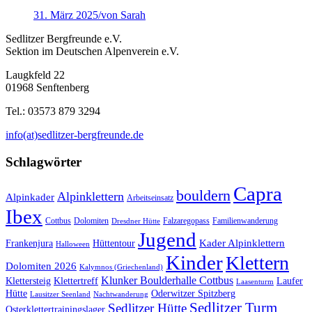
31. März 2025
/
von Sarah
Sedlitzer Bergfreunde e.V.
Sektion im Deutschen Alpenverein e.V.
Laugkfeld 22
01968 Senftenberg
Tel.: 03573 879 3294
info(at)sedlitzer-bergfreunde.de
Schlagwörter
Capra
bouldern
Alpinklettern
Alpinkader
Arbeitseinsatz
Ibex
Cottbus
Dolomiten
Falzaregopass
Familienwanderung
Dresdner Hütte
Jugend
Kader Alpinklettern
Frankenjura
Hüttentour
Halloween
Kinder
Klettern
Dolomiten 2026
Kalymnos (Griechenland)
Klunker Boulderhalle Cottbus
Klettersteig
Klettertreff
Laufer
Laasenturm
Hütte
Oderwitzer Spitzberg
Lausitzer Seenland
Nachtwanderung
Sedlitzer Turm
Sedlitzer Hütte
Osterklettertrainingslager