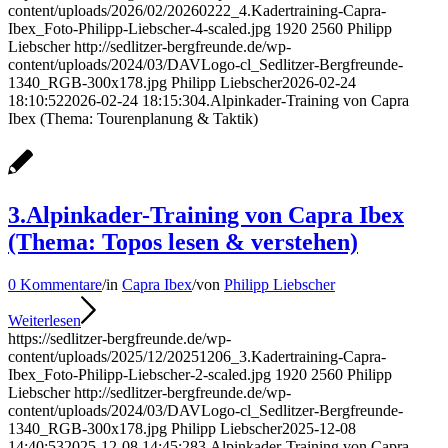
content/uploads/2026/02/20260222_4.Kadertraining-Capra-
Ibex_Foto-Philipp-Liebscher-4-scaled.jpg
1920
2560
Philipp
Liebscher
http://sedlitzer-bergfreunde.de/wp-
content/uploads/2024/03/DAVLogo-cl_Sedlitzer-Bergfreunde-
1340_RGB-300x178.jpg
Philipp Liebscher
2026-02-24
18:10:52
2026-02-24 18:15:30
4.Alpinkader-Training von Capra
Ibex (Thema: Tourenplanung & Taktik)
3.Alpinkader-Training von Capra Ibex
(Thema: Topos lesen & verstehen)
0 Kommentare
/
in
Capra Ibex
/
von
Philipp Liebscher
Weiterlesen
https://sedlitzer-bergfreunde.de/wp-
content/uploads/2025/12/20251206_3.Kadertraining-Capra-
Ibex_Foto-Philipp-Liebscher-2-scaled.jpg
1920
2560
Philipp
Liebscher
http://sedlitzer-bergfreunde.de/wp-
content/uploads/2024/03/DAVLogo-cl_Sedlitzer-Bergfreunde-
1340_RGB-300x178.jpg
Philipp Liebscher
2025-12-08
14:40:53
2025-12-08 14:45:28
3.Alpinkader-Training von Capra