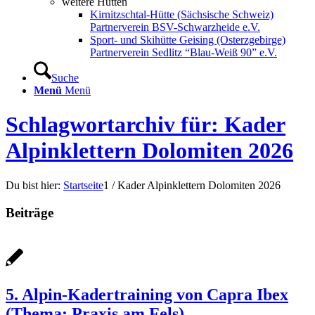
weitere Hütten
Kirnitzschtal-Hütte (Sächsische Schweiz)
Partnerverein BSV-Schwarzheide e.V.
Sport- und Skihütte Geising (Osterzgebirge)
Partnerverein Sedlitz “Blau-Weiß 90” e.V.
Suche
Menü
Menü
Schlagwortarchiv für: Kader
Alpinklettern Dolomiten 2026
Du bist hier:
Startseite
1
/
Kader Alpinklettern Dolomiten 2026
Beiträge
5. Alpin-Kadertraining von Capra Ibex
(Thema: Praxis am Fels)