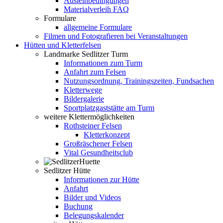
Ausleihbedingungen
Materialverleih FAQ
Formulare
allgemeine Formulare
Filmen und Fotografieren bei Veranstaltungen
Hütten und Kletterfelsen
Landmarke Sedlitzer Turm
Informationen zum Turm
Anfahrt zum Felsen
Nutzungsordnung, Trainingszeiten, Fundsachen
Kletterwege
Bildergalerie
Sportplatzgaststätte am Turm
weitere Klettermöglichkeiten
Rothsteiner Felsen
Kletterkonzept
Großräschener Felsen
Vital Gesundheitsclub
Sedlitzer Hütte
Informationen zur Hütte
Anfahrt
Bilder und Videos
Buchung
Belegungskalender