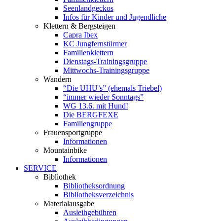
Seenlandgeckos
Infos für Kinder und Jugendliche
Klettern & Bergsteigen
Capra Ibex
KC Jungfernstürmer
Familienklettern
Dienstags-Trainingsgruppe
Mittwochs-Trainingsgruppe
Wandern
“Die UHU’s” (ehemals Triebel)
“immer wieder Sonntags”
WG 13.6. mit Hund!
Die BERGFEXE
Familiengruppe
Frauensportgruppe
Informationen
Mountainbike
Informationen
SERVICE
Bibliothek
Bibliotheksordnung
Bibliotheksverzeichnis
Materialausgabe
Ausleihgebühren