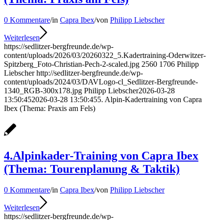
0 Kommentare
/
in
Capra Ibex
/
von
Philipp Liebscher
Weiterlesen
https://sedlitzer-bergfreunde.de/wp-
content/uploads/2026/03/20260322_5.Kadertraining-Oderwitzer-
Spitzberg_Foto-Christian-Pech-2-scaled.jpg
2560
1706
Philipp
Liebscher
http://sedlitzer-bergfreunde.de/wp-
content/uploads/2024/03/DAVLogo-cl_Sedlitzer-Bergfreunde-
1340_RGB-300x178.jpg
Philipp Liebscher
2026-03-28
13:50:45
2026-03-28 13:50:45
5. Alpin-Kadertraining von Capra
Ibex (Thema: Praxis am Fels)
4.Alpinkader-Training von Capra Ibex
(Thema: Tourenplanung & Taktik)
0 Kommentare
/
in
Capra Ibex
/
von
Philipp Liebscher
Weiterlesen
https://sedlitzer-bergfreunde.de/wp-