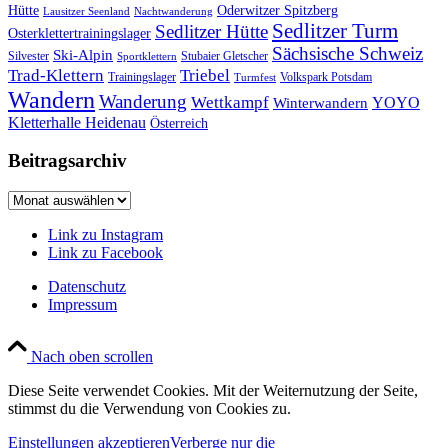
Hütte
Oderwitzer Spitzberg
Lausitzer Seenland
Nachtwanderung
Sedlitzer Turm
Sedlitzer Hütte
Osterklettertrainingslager
Sächsische Schweiz
Ski-Alpin
Silvester
Stubaier Gletscher
Sportklettern
Trad-Klettern
Triebel
Trainingslager
Volkspark Potsdam
Turmfest
Wandern
Wanderung
Wettkampf
YOYO
Winterwandern
Kletterhalle Heidenau
Österreich
Beitragsarchiv
Beitragsarchiv
Link zu Instagram
Link zu Facebook
Datenschutz
Impressum
Nach oben scrollen
Diese Seite verwendet Cookies. Mit der Weiternutzung der Seite,
stimmst du die Verwendung von Cookies zu.
Einstellungen akzeptieren
Verberge nur die