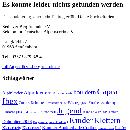
Es konnte leider nichts gefunden werden
Entschuldigung, aber kein Eintrag erfüllt Deine Suchkriterien
Sedlitzer Bergfreunde e.V.
Sektion im Deutschen Alpenverein e.V.
Laugkfeld 22
01968 Senftenberg
Tel.: 03573 879 3294
info(at)sedlitzer-bergfreunde.de
Schlagwörter
Capra
bouldern
Alpinklettern
Alpinkader
Arbeitseinsatz
Ibex
Cottbus
Dolomiten
Falzaregopass
Familienwanderung
Dresdner Hütte
Jugend
Kader Alpinklettern
Frankenjura
Hüttentour
Halloween
Kinder
Klettern
Dolomiten 2026
Kalymnos (Griechenland)
Klunker Boulderhalle Cottbus
Klettersteig
Klettertreff
Laufer
Laasenturm