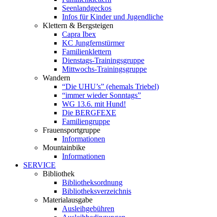
Seenlandgeckos
Infos für Kinder und Jugendliche
Klettern & Bergsteigen
Capra Ibex
KC Jungfernstürmer
Familienklettern
Dienstags-Trainingsgruppe
Mittwochs-Trainingsgruppe
Wandern
“Die UHU’s” (ehemals Triebel)
“immer wieder Sonntags”
WG 13.6. mit Hund!
Die BERGFEXE
Familiengruppe
Frauensportgruppe
Informationen
Mountainbike
Informationen
SERVICE
Bibliothek
Bibliotheksordnung
Bibliotheksverzeichnis
Materialausgabe
Ausleihgebühren