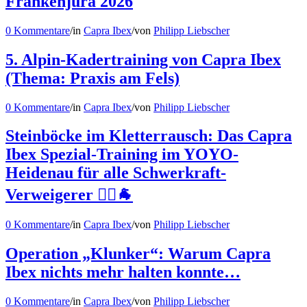
Frankenjura 2026
0 Kommentare
/
in
Capra Ibex
/
von
Philipp Liebscher
5. Alpin-Kadertraining von Capra Ibex
(Thema: Praxis am Fels)
0 Kommentare
/
in
Capra Ibex
/
von
Philipp Liebscher
Steinböcke im Kletterrausch: Das Capra
Ibex Spezial-Training im YOYO-
Heidenau für alle Schwerkraft-
Verweigerer 🧗‍♂️🐐
0 Kommentare
/
in
Capra Ibex
/
von
Philipp Liebscher
Operation „Klunker“: Warum Capra
Ibex nichts mehr halten konnte…
0 Kommentare
/
in
Capra Ibex
/
von
Philipp Liebscher