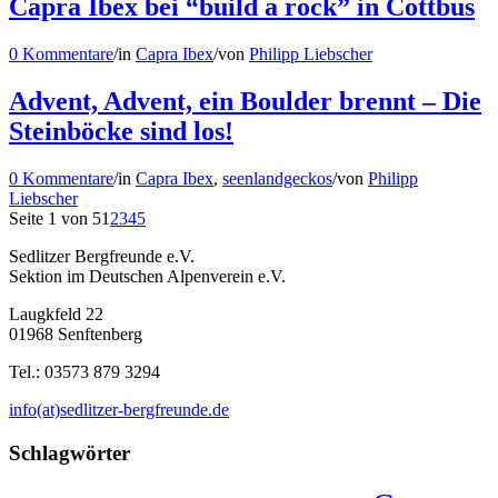
Capra Ibex bei “build a rock” in Cottbus
0 Kommentare
/
in
Capra Ibex
/
von
Philipp Liebscher
Advent, Advent, ein Boulder brennt – Die
Steinböcke sind los!
0 Kommentare
/
in
Capra Ibex
,
seenlandgeckos
/
von
Philipp
Liebscher
Seite 1 von 5
1
2
3
4
5
Sedlitzer Bergfreunde e.V.
Sektion im Deutschen Alpenverein e.V.
Laugkfeld 22
01968 Senftenberg
Tel.: 03573 879 3294
info(at)sedlitzer-bergfreunde.de
Schlagwörter