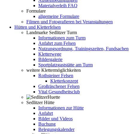
Ausleihbedingungen
Materialverleih FAQ
Formulare
allgemeine Formulare
Filmen und Fotografieren bei Veranstaltungen
Hütten und Kletterfelsen
Landmarke Sedlitzer Turm
Informationen zum Turm
Anfahrt zum Felsen
Nutzungsordnung, Trainingszeiten, Fundsachen
Kletterwege
Bildergalerie
Sportplatzgaststätte am Turm
weitere Klettermöglichkeiten
Rothsteiner Felsen
Kletterkonzept
Großräschener Felsen
Vital Gesundheitsclub
Sedlitzer Hütte
Informationen zur Hütte
Anfahrt
Bilder und Videos
Buchung
Belegungskalender