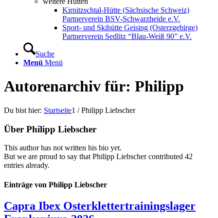
weitere Hütten
Kirnitzschtal-Hütte (Sächsische Schweiz)
Partnerverein BSV-Schwarzheide e.V.
Sport- und Skihütte Geising (Osterzgebirge)
Partnerverein Sedlitz “Blau-Weiß 90” e.V.
Suche
Menü
Menü
Autorenarchiv für: Philipp
Du bist hier:
Startseite
1
/
Philipp Liebscher
Über
Philipp Liebscher
This author has not written his bio yet.
But we are proud to say that
Philipp Liebscher
contributed 42
entries already.
Einträge von Philipp Liebscher
Capra Ibex Osterklettertrainingslager