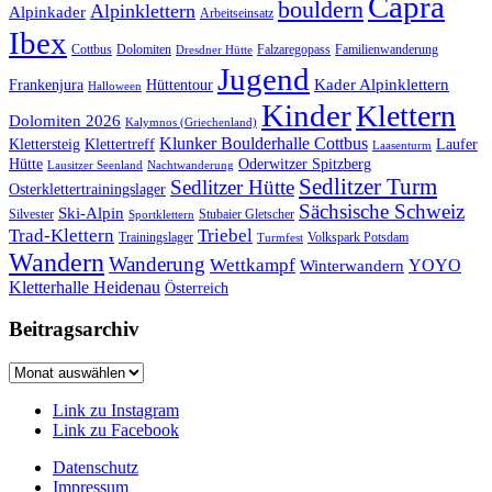
Capra
bouldern
Alpinklettern
Alpinkader
Arbeitseinsatz
Ibex
Cottbus
Dolomiten
Falzaregopass
Familienwanderung
Dresdner Hütte
Jugend
Kader Alpinklettern
Frankenjura
Hüttentour
Halloween
Kinder
Klettern
Dolomiten 2026
Kalymnos (Griechenland)
Klunker Boulderhalle Cottbus
Klettersteig
Klettertreff
Laufer
Laasenturm
Hütte
Oderwitzer Spitzberg
Lausitzer Seenland
Nachtwanderung
Sedlitzer Turm
Sedlitzer Hütte
Osterklettertrainingslager
Sächsische Schweiz
Ski-Alpin
Silvester
Stubaier Gletscher
Sportklettern
Trad-Klettern
Triebel
Trainingslager
Volkspark Potsdam
Turmfest
Wandern
Wanderung
Wettkampf
YOYO
Winterwandern
Kletterhalle Heidenau
Österreich
Beitragsarchiv
Beitragsarchiv
Link zu Instagram
Link zu Facebook
Datenschutz
Impressum