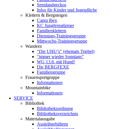
Seenlandgeckos
Infos für Kinder und Jugendliche
Klettern & Bergsteigen
Capra Ibex
KC Jungfernstürmer
Familienklettern
Dienstags-Trainingsgruppe
Mittwochs-Trainingsgruppe
Wandern
“Die UHU’s” (ehemals Triebel)
“immer wieder Sonntags”
WG 13.6. mit Hund!
Die BERGFEXE
Familiengruppe
Frauensportgruppe
Informationen
Mountainbike
Informationen
SERVICE
Bibliothek
Bibliotheksordnung
Bibliotheksverzeichnis
Materialausgabe
Ausleihgebühren