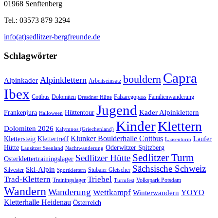
01968 Senftenberg
Tel.: 03573 879 3294
info(at)sedlitzer-bergfreunde.de
Schlagwörter
Capra
bouldern
Alpinklettern
Alpinkader
Arbeitseinsatz
Ibex
Cottbus
Dolomiten
Falzaregopass
Familienwanderung
Dresdner Hütte
Jugend
Kader Alpinklettern
Frankenjura
Hüttentour
Halloween
Kinder
Klettern
Dolomiten 2026
Kalymnos (Griechenland)
Klunker Boulderhalle Cottbus
Klettersteig
Klettertreff
Laufer
Laasenturm
Hütte
Oderwitzer Spitzberg
Lausitzer Seenland
Nachtwanderung
Sedlitzer Turm
Sedlitzer Hütte
Osterklettertrainingslager
Sächsische Schweiz
Ski-Alpin
Silvester
Stubaier Gletscher
Sportklettern
Trad-Klettern
Triebel
Trainingslager
Volkspark Potsdam
Turmfest
Wandern
Wanderung
Wettkampf
YOYO
Winterwandern
Kletterhalle Heidenau
Österreich