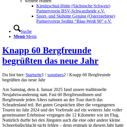
weitere Hütten
Kirnitzschtal-Hütte (Sächsische Schweiz)
Partnerverein BSV-Schwarzheide e.V.
Sport- und Skihütte Geising (Osterzgebirge)
Partnerverein Sedlitz “Blau-Weiß 90” e.V.
Suche
Menü
Menü
Knapp 60 Bergfreunde
begrüßten das neue Jahr
Du bist hier:
Startseite
1
/
sonstiges
2
/
Knapp 60 Bergfreunde
begrüßten das neue Jahr
Am Samstag, dem 4. Januar 2025 fand unsere traditionelle
Neujahrswanderung statt. Fast 60 Bergfreundinnen und
Bergfreunde jeden Alters nahmen an der Tour durch das
Schradenland teil. Bei guten Gesprächen über die vergangenen
Touren im Jahr 2024 und der Vorfreude auf ein weiteres Jahr voller
gemeinsamer Erlebnisse vergingen die 12 Kilometer wie im Flug.
Natürlich durfte bei den Jüngsten auch die eine oder andere kleine
Schneeballschlacht nicht fehlen – denn erstmals in diesem Jahr hatte