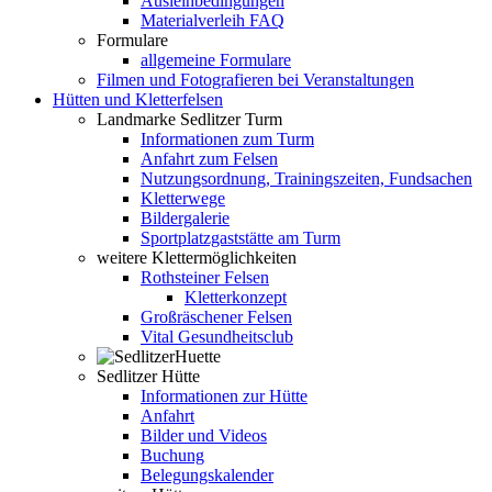
Ausleihbedingungen
Materialverleih FAQ
Formulare
allgemeine Formulare
Filmen und Fotografieren bei Veranstaltungen
Hütten und Kletterfelsen
Landmarke Sedlitzer Turm
Informationen zum Turm
Anfahrt zum Felsen
Nutzungsordnung, Trainingszeiten, Fundsachen
Kletterwege
Bildergalerie
Sportplatzgaststätte am Turm
weitere Klettermöglichkeiten
Rothsteiner Felsen
Kletterkonzept
Großräschener Felsen
Vital Gesundheitsclub
Sedlitzer Hütte
Informationen zur Hütte
Anfahrt
Bilder und Videos
Buchung
Belegungskalender