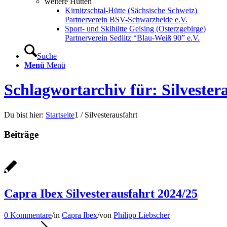
weitere Hütten
Kirnitzschtal-Hütte (Sächsische Schweiz)
Partnerverein BSV-Schwarzheide e.V.
Sport- und Skihütte Geising (Osterzgebirge)
Partnerverein Sedlitz “Blau-Weiß 90” e.V.
Suche
Menü
Menü
Schlagwortarchiv für: Silvester
Du bist hier:
Startseite
1
/
Silvesterausfahrt
Beiträge
Capra Ibex Silvesterausfahrt 2024/25
0 Kommentare
/
in
Capra Ibex
/
von
Philipp Liebscher