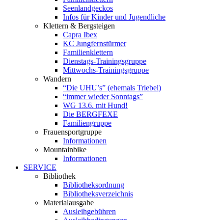
Seenlandgeckos
Infos für Kinder und Jugendliche
Klettern & Bergsteigen
Capra Ibex
KC Jungfernstürmer
Familienklettern
Dienstags-Trainingsgruppe
Mittwochs-Trainingsgruppe
Wandern
“Die UHU’s” (ehemals Triebel)
“immer wieder Sonntags”
WG 13.6. mit Hund!
Die BERGFEXE
Familiengruppe
Frauensportgruppe
Informationen
Mountainbike
Informationen
SERVICE
Bibliothek
Bibliotheksordnung
Bibliotheksverzeichnis
Materialausgabe
Ausleihgebühren