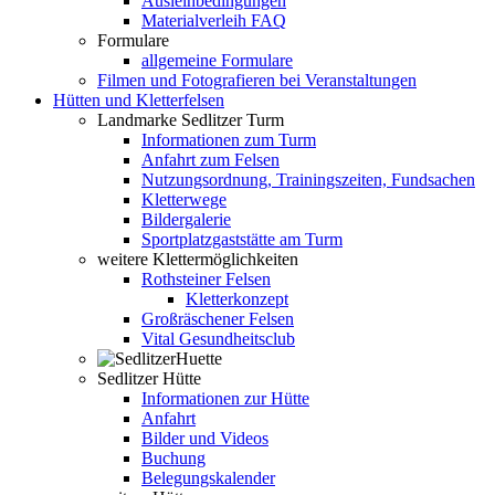
Ausleihbedingungen
Materialverleih FAQ
Formulare
allgemeine Formulare
Filmen und Fotografieren bei Veranstaltungen
Hütten und Kletterfelsen
Landmarke Sedlitzer Turm
Informationen zum Turm
Anfahrt zum Felsen
Nutzungsordnung, Trainingszeiten, Fundsachen
Kletterwege
Bildergalerie
Sportplatzgaststätte am Turm
weitere Klettermöglichkeiten
Rothsteiner Felsen
Kletterkonzept
Großräschener Felsen
Vital Gesundheitsclub
Sedlitzer Hütte
Informationen zur Hütte
Anfahrt
Bilder und Videos
Buchung
Belegungskalender