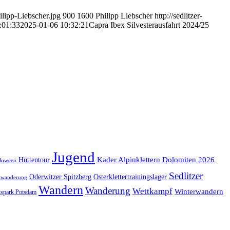
lipp-Liebscher.jpg
900
1600
Philipp Liebscher
http://sedlitzer-
:01:33
2025-01-06 10:32:21
Capra Ibex Silvesterausfahrt 2024/25
Jugend
Kader Alpinklettern Dolomiten 2026
Hüttentour
loween
Sedlitzer
Oderwitzer Spitzberg
Osterklettertrainingslager
twanderung
Wandern
Wanderung
Wettkampf
Winterwandern
kspark Potsdam