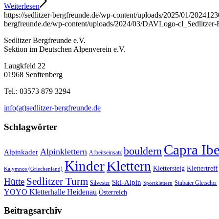
Weiterlesen
https://sedlitzer-bergfreunde.de/wp-content/uploads/2025/01/20241
bergfreunde.de/wp-content/uploads/2024/03/DAVLogo-cl_Sedlitze
Sedlitzer Bergfreunde e.V.
Sektion im Deutschen Alpenverein e.V.
Laugkfeld 22
01968 Senftenberg
Tel.: 03573 879 3294
info(at)sedlitzer-bergfreunde.de
Schlagwörter
Capra Ib
bouldern
Alpinklettern
Alpinkader
Arbeitseinsatz
Kinder
Klettern
Klettersteig
Klettertreff
Kalymnos (Griechenland)
Sedlitzer Turm
Hütte
Ski-Alpin
Silvester
Stubaier Gletscher
Sportklettern
YOYO Kletterhalle Heidenau
Österreich
Beitragsarchiv