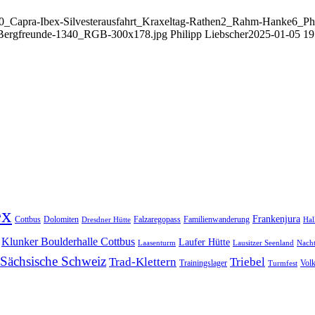
230_Capra-Ibex-Silvesterausfahrt_Kraxeltag-Rathen2_Rahm-Hanke6_Phi
r-Bergfreunde-1340_RGB-300x178.jpg
Philipp Liebscher
2025-01-05 19
ex
Frankenjura
Cottbus
Dolomiten
Falzaregopass
Familienwanderung
Dresdner Hütte
Hal
Klunker Boulderhalle Cottbus
Laufer Hütte
Laasenturm
Lausitzer Seenland
Nach
Sächsische Schweiz
Trad-Klettern
Triebel
Trainingslager
Vol
Turmfest