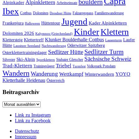
Capra
bouldern
Alpinklettern
Alpinkader
Arbeitseinsatz
Ibex
Cottbus
Dolomiten
Falzaregopass
Familienwanderung
Dresdner Hütte
Jugend
Kader Alpinklettern
Frankenjura
Hüttentour
Halloween
Kinder
Klettern
Dolomiten 2026
Kalymnos (Griechenland)
Klunker Boulderhalle Cottbus
Klettersteig
Klettertreff
Laufer
Laasenturm
Hütte
Oderwitzer Spitzberg
Lausitzer Seenland
Nachtwanderung
Sedlitzer Turm
Sedlitzer Hütte
Osterklettertrainingslager
Sächsische Schweiz
Ski-Alpin
Silvester
Stubaier Gletscher
Sportklettern
Trad-Klettern
Triebel
Trainingslager
Volkspark Potsdam
Turmfest
Wandern
Wanderung
Wettkampf
YOYO
Winterwandern
Kletterhalle Heidenau
Österreich
Beitragsarchiv
Beitragsarchiv
Link zu Instagram
Link zu Facebook
Datenschutz
Impressum