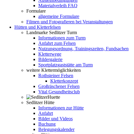
Ausleihbedingungen
Materialverleih FAQ
Formulare
allgemeine Formulare
Filmen und Fotografieren bei Veranstaltungen
Hütten und Kletterfelsen
Landmarke Sedlitzer Turm
Informationen zum Turm
Anfahrt zum Felsen
Nutzungsordnung, Trainingszeiten, Fundsachen
Kletterwege
Bildergalerie
Sportplatzgaststätte am Turm
weitere Klettermöglichkeiten
Rothsteiner Felsen
Kletterkonzept
Großräschener Felsen
Vital Gesundheitsclub
Sedlitzer Hütte
Informationen zur Hütte
Anfahrt
Bilder und Videos
Buchung
Belegungskalender