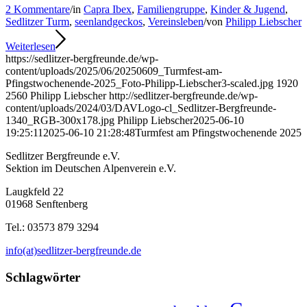
2 Kommentare
/
in
Capra Ibex
,
Familiengruppe
,
Kinder & Jugend
,
Sedlitzer Turm
,
seenlandgeckos
,
Vereinsleben
/
von
Philipp Liebscher
Weiterlesen
https://sedlitzer-bergfreunde.de/wp-
content/uploads/2025/06/20250609_Turmfest-am-
Pfingstwochenende-2025_Foto-Philipp-Liebscher3-scaled.jpg
1920
2560
Philipp Liebscher
http://sedlitzer-bergfreunde.de/wp-
content/uploads/2024/03/DAVLogo-cl_Sedlitzer-Bergfreunde-
1340_RGB-300x178.jpg
Philipp Liebscher
2025-06-10
19:25:11
2025-06-10 21:28:48
Turmfest am Pfingstwochenende 2025
Sedlitzer Bergfreunde e.V.
Sektion im Deutschen Alpenverein e.V.
Laugkfeld 22
01968 Senftenberg
Tel.: 03573 879 3294
info(at)sedlitzer-bergfreunde.de
Schlagwörter