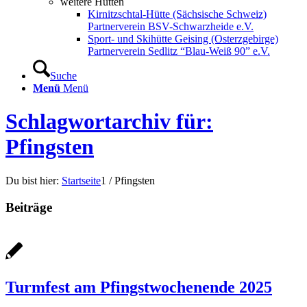
weitere Hütten
Kirnitzschtal-Hütte (Sächsische Schweiz)
Partnerverein BSV-Schwarzheide e.V.
Sport- und Skihütte Geising (Osterzgebirge)
Partnerverein Sedlitz “Blau-Weiß 90” e.V.
Suche
Menü
Menü
Schlagwortarchiv für:
Pfingsten
Du bist hier:
Startseite
1
/
Pfingsten
Beiträge
Turmfest am Pfingstwochenende 2025