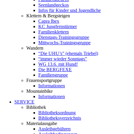
Seenlandgeckos
Infos für Kinder und Jugendliche
Klettern & Bergsteigen
Capra Ibex
KC Jungfernstürmer
Familienklettern
Dienstags-Trainingsgruppe
Mittwochs-Trainingsgruppe
Wandern
“Die UHU’s” (ehemals Triebel)
“immer wieder Sonntags”
WG 13.6. mit Hund!
Die BERGFEXE
Familiengruppe
Frauensportgruppe
Informationen
Mountainbike
Informationen
SERVICE
Bibliothek
Bibliotheksordnung
Bibliotheksverzeichnis
Materialausgabe
Ausleihgebühren