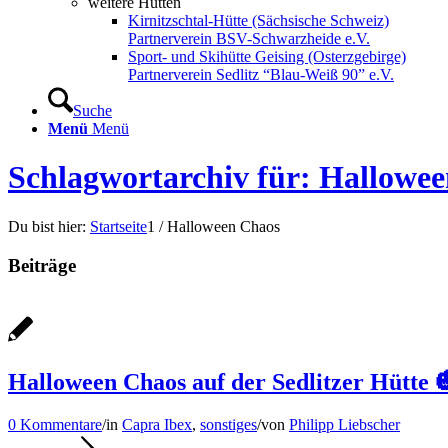
weitere Hütten
Kirnitzschtal-Hütte (Sächsische Schweiz)
Partnerverein BSV-Schwarzheide e.V.
Sport- und Skihütte Geising (Osterzgebirge)
Partnerverein Sedlitz “Blau-Weiß 90” e.V.
Suche
Menü
Menü
Schlagwortarchiv für: Hallowe
Du bist hier:
Startseite
1
/
Halloween Chaos
Beiträge
Halloween Chaos auf der Sedlitzer Hütte 
0 Kommentare
/
in
Capra Ibex
,
sonstiges
/
von
Philipp Liebscher