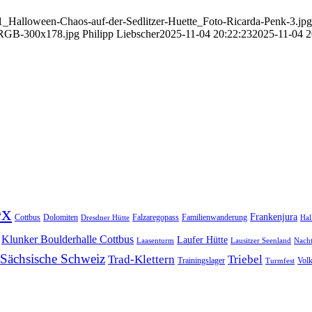
101_Halloween-Chaos-auf-der-Sedlitzer-Huette_Foto-Ricarda-Penk-3.jpg
_RGB-300x178.jpg
Philipp Liebscher
2025-11-04 20:22:23
2025-11-04 2
ex
Frankenjura
Cottbus
Dolomiten
Falzaregopass
Familienwanderung
Dresdner Hütte
Hal
Klunker Boulderhalle Cottbus
Laufer Hütte
Laasenturm
Lausitzer Seenland
Nach
Sächsische Schweiz
Trad-Klettern
Triebel
Trainingslager
Vol
Turmfest