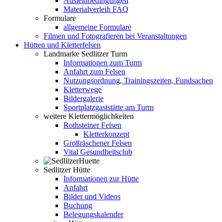
Ausleihbedingungen
Materialverleih FAQ
Formulare
allgemeine Formulare
Filmen und Fotografieren bei Veranstaltungen
Hütten und Kletterfelsen
Landmarke Sedlitzer Turm
Informationen zum Turm
Anfahrt zum Felsen
Nutzungsordnung, Trainingszeiten, Fundsachen
Kletterwege
Bildergalerie
Sportplatzgaststätte am Turm
weitere Klettermöglichkeiten
Rothsteiner Felsen
Kletterkonzept
Großräschener Felsen
Vital Gesundheitsclub
Sedlitzer Hütte
Informationen zur Hütte
Anfahrt
Bilder und Videos
Buchung
Belegungskalender