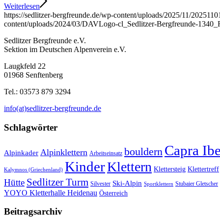
Weiterlesen
https://sedlitzer-bergfreunde.de/wp-content/uploads/2025/11/20251
content/uploads/2024/03/DAVLogo-cl_Sedlitzer-Bergfreunde-1340
Sedlitzer Bergfreunde e.V.
Sektion im Deutschen Alpenverein e.V.
Laugkfeld 22
01968 Senftenberg
Tel.: 03573 879 3294
info(at)sedlitzer-bergfreunde.de
Schlagwörter
Capra Ib
bouldern
Alpinklettern
Alpinkader
Arbeitseinsatz
Kinder
Klettern
Klettersteig
Klettertreff
Kalymnos (Griechenland)
Sedlitzer Turm
Hütte
Ski-Alpin
Silvester
Stubaier Gletscher
Sportklettern
YOYO Kletterhalle Heidenau
Österreich
Beitragsarchiv