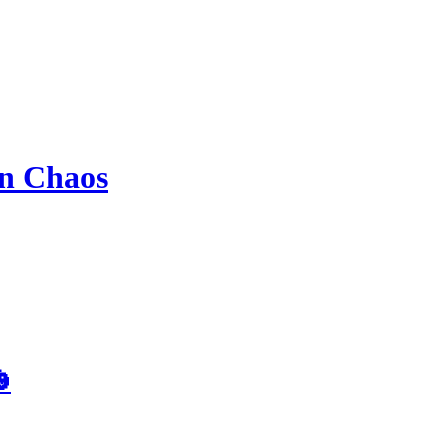
en Chaos
🎃