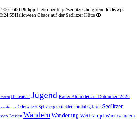
900
1600
Philipp Liebscher
http://sedlitzer-bergfreunde.de/wp-
0:24:55
Halloween Chaos auf der Sedlitzer Hütte 🎃
Jugend
Kader Alpinklettern Dolomiten 2026
Hüttentour
loween
Sedlitzer
Oderwitzer Spitzberg
Osterklettertrainingslager
twanderung
Wandern
Wanderung
Wettkampf
Winterwandern
kspark Potsdam