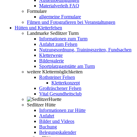
Ausleihbedingungen
Materialverleih FAQ
Formulare
allgemeine Formulare
Filmen und Fotografieren bei Veranstaltungen
Hütten und Kletterfelsen
Landmarke Sedlitzer Turm
Informationen zum Turm
Anfahrt zum Felsen
Nutzungsordnung, Trainingszeiten, Fundsachen
Kletterwege
Bildergalerie
Sportplatzgaststätte am Turm
weitere Klettermöglichkeiten
Rothsteiner Felsen
Kletterkonzept
Großräschener Felsen
Vital Gesundheitsclub
Sedlitzer Hütte
Informationen zur Hütte
Anfahrt
Bilder und Videos
Buchung
Belegungskalender