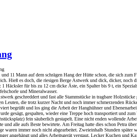
ang
ang
n und 11 Mann auf dem schrägen Hang der Hütte schon, die sich zum F
eich. Hieß es doch, die riesigen Berge Astwerk und dick, dicker, noch
Häcksler für bis zu 12 cm dicke Äste, ein Spalter bis 9 t, ein Spezia
felschorle und Mineralwasser.
Astwerk geschreddert und fast alle Stammstücke in tragbare Holzstück
hen Leuten, die trotz kurzer Nacht und noch immer schmerzenden Rück
iviert begrüßt und los ging die Arbeit der Hanghühner und Ebenenarbeit
urde gesägt, gespalten, wieder eine Treppe hoch transportiert und zum
stücksplatz) fein säuberlich gestapelt. Eine nicht enden wollende Arbe
e und alle aufs Beste bewirtete. Am Freitag hatte dies schon Petra üb
e waren immer noch nicht abgearbeitet. Zweieinhalb Stunden später wur
ger angehängt und alles Arbeitsgerät verstaut. Lecker Kuchen und Kaf