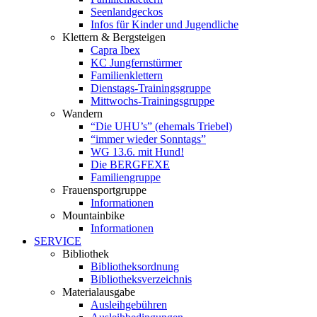
Seenlandgeckos
Infos für Kinder und Jugendliche
Klettern & Bergsteigen
Capra Ibex
KC Jungfernstürmer
Familienklettern
Dienstags-Trainingsgruppe
Mittwochs-Trainingsgruppe
Wandern
“Die UHU’s” (ehemals Triebel)
“immer wieder Sonntags”
WG 13.6. mit Hund!
Die BERGFEXE
Familiengruppe
Frauensportgruppe
Informationen
Mountainbike
Informationen
SERVICE
Bibliothek
Bibliotheksordnung
Bibliotheksverzeichnis
Materialausgabe
Ausleihgebühren