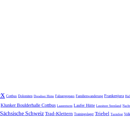
ex
Frankenjura
Cottbus
Dolomiten
Falzaregopass
Familienwanderung
Dresdner Hütte
Hal
Klunker Boulderhalle Cottbus
Laufer Hütte
Laasenturm
Lausitzer Seenland
Nach
Sächsische Schweiz
Trad-Klettern
Triebel
Trainingslager
Vol
Turmfest