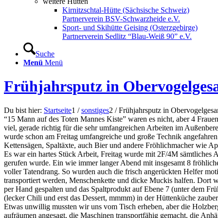
weitere Hütten
Kirnitzschtal-Hütte (Sächsische Schweiz)
Partnerverein BSV-Schwarzheide e.V.
Sport- und Skihütte Geising (Osterzgebirge)
Partnerverein Sedlitz “Blau-Weiß 90” e.V.
Suche
Menü
Menü
Frühjahrsputz in Obervogelges
Du bist hier:
Startseite
1
/
sonstiges
2
/
Frühjahrsputz in Obervogelges
“15 Mann auf des Toten Mannes Kiste” waren es nicht, aber 4 Fraue
viel, gerade richtig für die sehr umfangreichen Arbeiten im Außenber
wurde schon am Freitag umfangreiche und große Technik angefahren: 1 
Kettensägen, Spaltäxte, auch Bier und andere Fröhlichmacher wie Ap
Es war ein hartes Stück Arbeit, Freitag wurde mit 2F/4M sämtliches 
gerufen wurde. Ein wie immer langer Abend mit insgesamt 8 fröhlic
voller Tatendrang. So wurden auch die frisch angerückten Helfer mot
transportiert werden, Menschenkette und dicke Muckis halfen. Dort w
per Hand gespalten und das Spaltprodukt auf Ebene 7 (unter dem Früh
(lecker Chili und erst das Dessert, mmmm) in der Hüttenküche zaubert
Etwas unwillig mussten wir uns vom Tisch erheben, aber die Holzberg
aufräumen angesagt, die Maschinen transportfähig gemacht, die Anhän