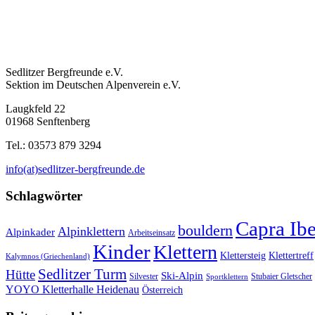
Sedlitzer Bergfreunde e.V.
Sektion im Deutschen Alpenverein e.V.
Laugkfeld 22
01968 Senftenberg
Tel.: 03573 879 3294
info(at)sedlitzer-bergfreunde.de
Schlagwörter
Capra Ib
bouldern
Alpinklettern
Alpinkader
Arbeitseinsatz
Kinder
Klettern
Klettersteig
Klettertreff
Kalymnos (Griechenland)
Sedlitzer Turm
Hütte
Ski-Alpin
Silvester
Stubaier Gletscher
Sportklettern
YOYO Kletterhalle Heidenau
Österreich