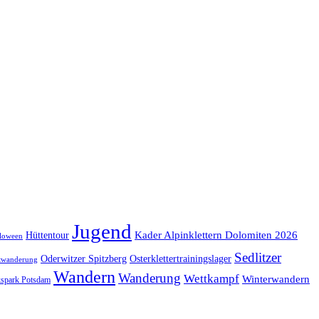
Jugend
Kader Alpinklettern Dolomiten 2026
Hüttentour
loween
Sedlitzer
Oderwitzer Spitzberg
Osterklettertrainingslager
twanderung
Wandern
Wanderung
Wettkampf
Winterwandern
kspark Potsdam