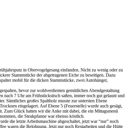
rühjahrsputz in Obervogelgesang einfanden. Nicht zu wenig oder zu
 dickere Stammstücke der abgetragenen Eiche zu beseitigen. Dazu
lspalter mobil für die dicken Stammstücke, zwei Autohänger,
e gespalten, bevor zur wohlverdienten gemütlichen Abendgestaltung
en nach 7 Uhr am Frühstückstisch saßen, immer noch gut gelaunt und
er. Sämtliches großes Spaltholz musste zur untersten Ebene
 Trocknen eingelagert. Auf Ebene 5 (Feuerstelle) wurde auch gesägt,
it. Zum Glück hatten wir die Anke mit dabei, die ein Mittagsmenü
ernommen, die Steakpfanne war ebenso köstlich.
de die letzte Arbeitsmaschine abgeschaltet, jetzt war “nur” noch
fee waren die Belohnung. Jetzt nur noch Restarbeiten und die Hütte