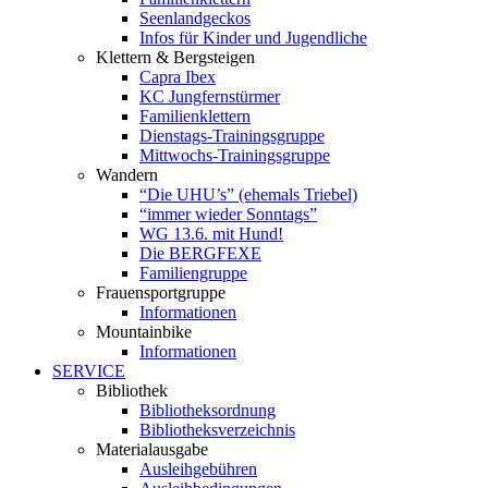
Seenlandgeckos
Infos für Kinder und Jugendliche
Klettern & Bergsteigen
Capra Ibex
KC Jungfernstürmer
Familienklettern
Dienstags-Trainingsgruppe
Mittwochs-Trainingsgruppe
Wandern
“Die UHU’s” (ehemals Triebel)
“immer wieder Sonntags”
WG 13.6. mit Hund!
Die BERGFEXE
Familiengruppe
Frauensportgruppe
Informationen
Mountainbike
Informationen
SERVICE
Bibliothek
Bibliotheksordnung
Bibliotheksverzeichnis
Materialausgabe
Ausleihgebühren