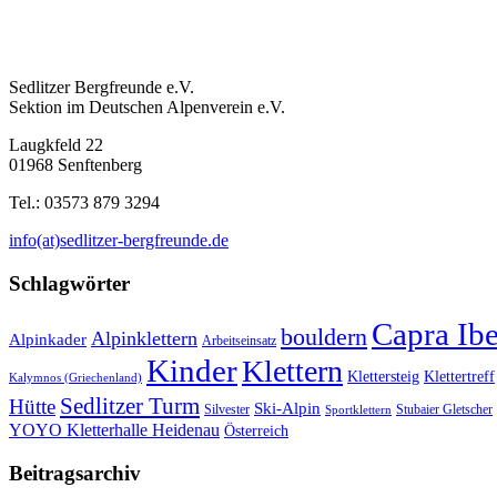
Sedlitzer Bergfreunde e.V.
Sektion im Deutschen Alpenverein e.V.
Laugkfeld 22
01968 Senftenberg
Tel.: 03573 879 3294
info(at)sedlitzer-bergfreunde.de
Schlagwörter
Capra Ib
bouldern
Alpinklettern
Alpinkader
Arbeitseinsatz
Kinder
Klettern
Klettersteig
Klettertreff
Kalymnos (Griechenland)
Sedlitzer Turm
Hütte
Ski-Alpin
Silvester
Stubaier Gletscher
Sportklettern
YOYO Kletterhalle Heidenau
Österreich
Beitragsarchiv