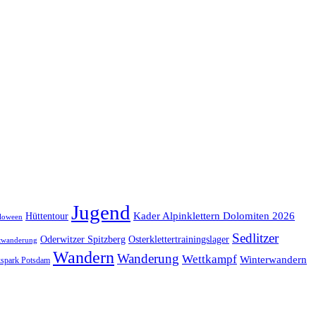
Jugend
Kader Alpinklettern Dolomiten 2026
Hüttentour
loween
Sedlitzer
Oderwitzer Spitzberg
Osterklettertrainingslager
twanderung
Wandern
Wanderung
Wettkampf
Winterwandern
kspark Potsdam