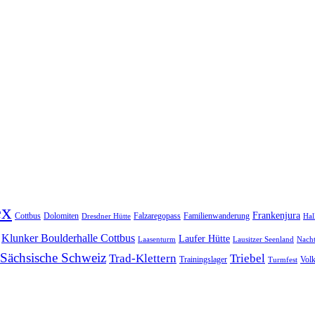
ex
Frankenjura
Cottbus
Dolomiten
Falzaregopass
Familienwanderung
Dresdner Hütte
Hal
Klunker Boulderhalle Cottbus
Laufer Hütte
Laasenturm
Lausitzer Seenland
Nach
Sächsische Schweiz
Trad-Klettern
Triebel
Trainingslager
Vol
Turmfest