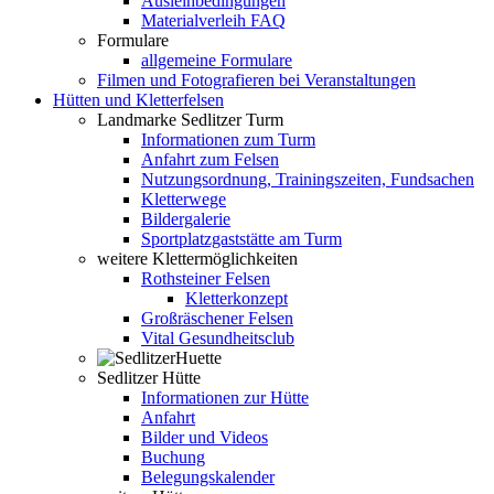
Ausleihbedingungen
Materialverleih FAQ
Formulare
allgemeine Formulare
Filmen und Fotografieren bei Veranstaltungen
Hütten und Kletterfelsen
Landmarke Sedlitzer Turm
Informationen zum Turm
Anfahrt zum Felsen
Nutzungsordnung, Trainingszeiten, Fundsachen
Kletterwege
Bildergalerie
Sportplatzgaststätte am Turm
weitere Klettermöglichkeiten
Rothsteiner Felsen
Kletterkonzept
Großräschener Felsen
Vital Gesundheitsclub
Sedlitzer Hütte
Informationen zur Hütte
Anfahrt
Bilder und Videos
Buchung
Belegungskalender