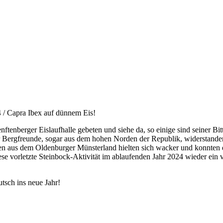
4
/
Capra Ibex auf dünnem Eis!
nftenberger Eislaufhalle gebeten und siehe da, so einige sind seiner B
r Bergfreunde, sogar aus dem hohen Norden der Republik, widerstande
zen aus dem Oldenburger Münsterland hielten sich wacker und konnten d
ese vorletzte Steinbock-Aktivität im ablaufenden Jahr 2024 wieder ein 
tsch ins neue Jahr!