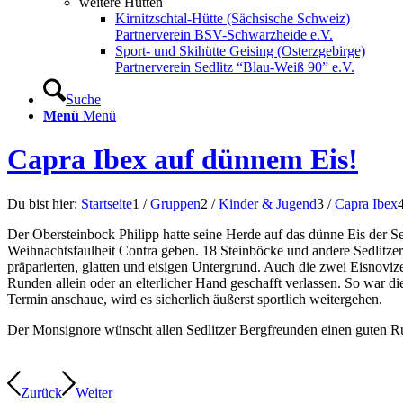
weitere Hütten
Kirnitzschtal-Hütte (Sächsische Schweiz)
Partnerverein BSV-Schwarzheide e.V.
Sport- und Skihütte Geising (Osterzgebirge)
Partnerverein Sedlitz “Blau-Weiß 90” e.V.
Suche
Menü
Menü
Capra Ibex auf dünnem Eis!
Du bist hier:
Startseite
1
/
Gruppen
2
/
Kinder & Jugend
3
/
Capra Ibex
Der Obersteinbock Philipp hatte seine Herde auf das dünne Eis der Se
Weihnachtsfaulheit Contra geben. 18 Steinböcke und andere Sedlitze
präparierten, glatten und eisigen Untergrund. Auch die zwei Eisnovi
Runden allein oder an elterlicher Hand geschafft verlassen. So war di
Termin anschaue, wird es sicherlich äußerst sportlich weitergehen.
Der Monsignore wünscht allen Sedlitzer Bergfreunden einen guten Ru
Zurück
Weiter