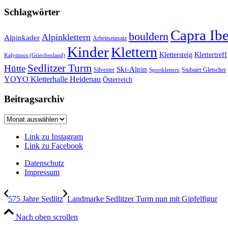
Schlagwörter
Capra Ib
bouldern
Alpinklettern
Alpinkader
Arbeitseinsatz
Kinder
Klettern
Klettersteig
Klettertreff
Kalymnos (Griechenland)
Sedlitzer Turm
Hütte
Ski-Alpin
Silvester
Stubaier Gletscher
Sportklettern
YOYO Kletterhalle Heidenau
Österreich
Beitragsarchiv
Beitragsarchiv
Link zu Instagram
Link zu Facebook
Datenschutz
Impressum
575 Jahre Sedlitz
Landmarke Sedlitzer Turm nun mit Gipfelfigur
Nach oben scrollen