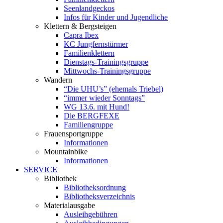
Seenlandgeckos
Infos für Kinder und Jugendliche
Klettern & Bergsteigen
Capra Ibex
KC Jungfernstürmer
Familienklettern
Dienstags-Trainingsgruppe
Mittwochs-Trainingsgruppe
Wandern
“Die UHU’s” (ehemals Triebel)
“immer wieder Sonntags”
WG 13.6. mit Hund!
Die BERGFEXE
Familiengruppe
Frauensportgruppe
Informationen
Mountainbike
Informationen
SERVICE
Bibliothek
Bibliotheksordnung
Bibliotheksverzeichnis
Materialausgabe
Ausleihgebühren