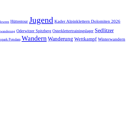
Jugend
Kader Alpinklettern Dolomiten 2026
Hüttentour
loween
Sedlitzer
Oderwitzer Spitzberg
Osterklettertrainingslager
twanderung
Wandern
Wanderung
Wettkampf
Winterwandern
kspark Potsdam