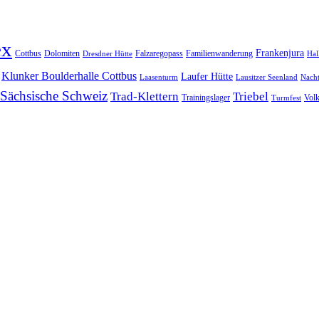
ex
Frankenjura
Cottbus
Dolomiten
Falzaregopass
Familienwanderung
Dresdner Hütte
Hal
Klunker Boulderhalle Cottbus
Laufer Hütte
Laasenturm
Lausitzer Seenland
Nach
Sächsische Schweiz
Trad-Klettern
Triebel
Trainingslager
Vol
Turmfest