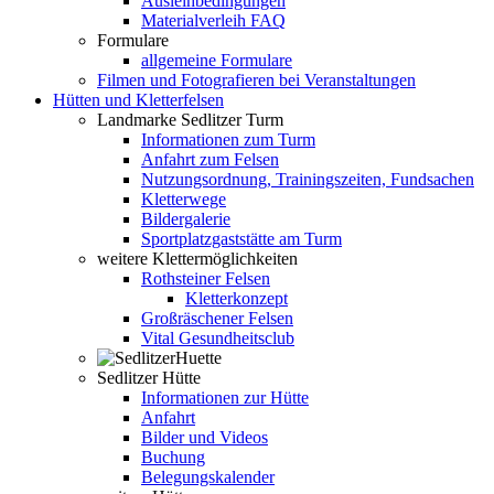
Ausleihbedingungen
Materialverleih FAQ
Formulare
allgemeine Formulare
Filmen und Fotografieren bei Veranstaltungen
Hütten und Kletterfelsen
Landmarke Sedlitzer Turm
Informationen zum Turm
Anfahrt zum Felsen
Nutzungsordnung, Trainingszeiten, Fundsachen
Kletterwege
Bildergalerie
Sportplatzgaststätte am Turm
weitere Klettermöglichkeiten
Rothsteiner Felsen
Kletterkonzept
Großräschener Felsen
Vital Gesundheitsclub
Sedlitzer Hütte
Informationen zur Hütte
Anfahrt
Bilder und Videos
Buchung
Belegungskalender