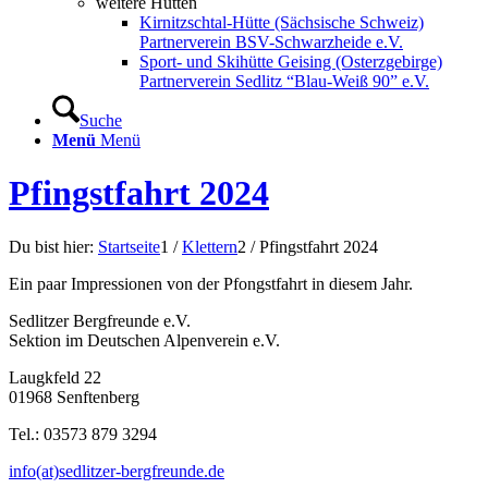
weitere Hütten
Kirnitzschtal-Hütte (Sächsische Schweiz)
Partnerverein BSV-Schwarzheide e.V.
Sport- und Skihütte Geising (Osterzgebirge)
Partnerverein Sedlitz “Blau-Weiß 90” e.V.
Suche
Menü
Menü
Pfingstfahrt 2024
Du bist hier:
Startseite
1
/
Klettern
2
/
Pfingstfahrt 2024
Ein paar Impressionen von der Pfongstfahrt in diesem Jahr.
Sedlitzer Bergfreunde e.V.
Sektion im Deutschen Alpenverein e.V.
Laugkfeld 22
01968 Senftenberg
Tel.: 03573 879 3294
info(at)sedlitzer-bergfreunde.de