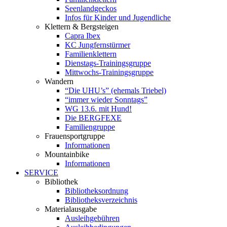
Seenlandgeckos
Infos für Kinder und Jugendliche
Klettern & Bergsteigen
Capra Ibex
KC Jungfernstürmer
Familienklettern
Dienstags-Trainingsgruppe
Mittwochs-Trainingsgruppe
Wandern
“Die UHU’s” (ehemals Triebel)
“immer wieder Sonntags”
WG 13.6. mit Hund!
Die BERGFEXE
Familiengruppe
Frauensportgruppe
Informationen
Mountainbike
Informationen
SERVICE
Bibliothek
Bibliotheksordnung
Bibliotheksverzeichnis
Materialausgabe
Ausleihgebühren