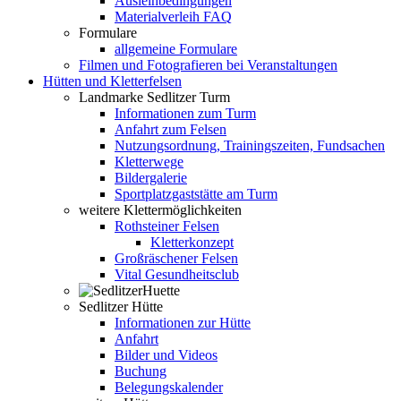
Ausleihbedingungen
Materialverleih FAQ
Formulare
allgemeine Formulare
Filmen und Fotografieren bei Veranstaltungen
Hütten und Kletterfelsen
Landmarke Sedlitzer Turm
Informationen zum Turm
Anfahrt zum Felsen
Nutzungsordnung, Trainingszeiten, Fundsachen
Kletterwege
Bildergalerie
Sportplatzgaststätte am Turm
weitere Klettermöglichkeiten
Rothsteiner Felsen
Kletterkonzept
Großräschener Felsen
Vital Gesundheitsclub
Sedlitzer Hütte
Informationen zur Hütte
Anfahrt
Bilder und Videos
Buchung
Belegungskalender