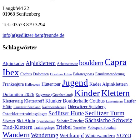
Laugkfeld 22
01968 Senftenberg
Tel.: 03573 879 3294
info(at)sedlitzer-bergfreunde.de
Schlagwörter
Capra
bouldern
Alpinklettern
Alpinkader
Arbeitseinsatz
Ibex
Cottbus
Dolomiten
Falzaregopass
Familienwanderung
Dresdner Hütte
Jugend
Kader Alpinklettern
Frankenjura
Hüttentour
Halloween
Kinder
Klettern
Dolomiten 2026
Kalymnos (Griechenland)
Klunker Boulderhalle Cottbus
Klettersteig
Klettertreff
Laufer
Laasenturm
Hütte
Oderwitzer Spitzberg
Lausitzer Seenland
Nachtwanderung
Sedlitzer Turm
Sedlitzer Hütte
Osterklettertrainingslager
Sächsische Schweiz
Ski-Alpin
Silvester
Stubaier Gletscher
Sportklettern
Trad-Klettern
Triebel
Trainingslager
Volkspark Potsdam
Turmfest
Wandern
Wanderung
Wettkampf
YOYO
Winterwandern