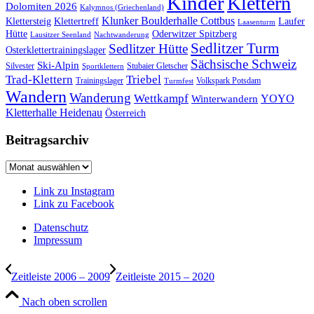
Kinder
Klettern
Dolomiten 2026
Kalymnos (Griechenland)
Klunker Boulderhalle Cottbus
Klettersteig
Klettertreff
Laufer
Laasenturm
Hütte
Oderwitzer Spitzberg
Lausitzer Seenland
Nachtwanderung
Sedlitzer Turm
Sedlitzer Hütte
Osterklettertrainingslager
Sächsische Schweiz
Ski-Alpin
Silvester
Stubaier Gletscher
Sportklettern
Trad-Klettern
Triebel
Trainingslager
Volkspark Potsdam
Turmfest
Wandern
Wanderung
Wettkampf
YOYO
Winterwandern
Kletterhalle Heidenau
Österreich
Beitragsarchiv
Beitragsarchiv
Link zu Instagram
Link zu Facebook
Datenschutz
Impressum
Zeitleiste 2006 – 2009
Zeitleiste 2015 – 2020
Nach oben scrollen