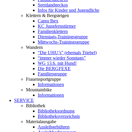
Seenlandgeckos
Infos für Kinder und Jugendliche
Klettern & Bergsteigen
Capra Ibex
KC Jungfernstürmer
Familienklettern
Dienstags-Trainingsgruppe
Mittwochs-Trainingsgruppe
Wandern
“Die UHU’s” (ehemals Triebel)
“immer wieder Sonntags”
WG 13.6. mit Hund!
Die BERGFEXE
Familiengruppe
Frauensportgruppe
Informationen
Mountainbike
Informationen
SERVICE
Bibliothek
Bibliotheksordnung
Bibliotheksverzeichnis
Materialausgabe
Ausleihgebühren