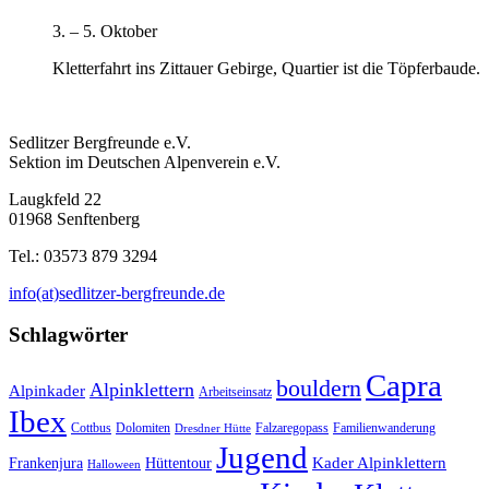
3. – 5. Oktober
Kletterfahrt ins Zittauer Gebirge, Quartier ist die Töpferbaude.
Sedlitzer Bergfreunde e.V.
Sektion im Deutschen Alpenverein e.V.
Laugkfeld 22
01968 Senftenberg
Tel.: 03573 879 3294
info(at)sedlitzer-bergfreunde.de
Schlagwörter
Capra
bouldern
Alpinklettern
Alpinkader
Arbeitseinsatz
Ibex
Cottbus
Dolomiten
Falzaregopass
Familienwanderung
Dresdner Hütte
Jugend
Kader Alpinklettern
Frankenjura
Hüttentour
Halloween