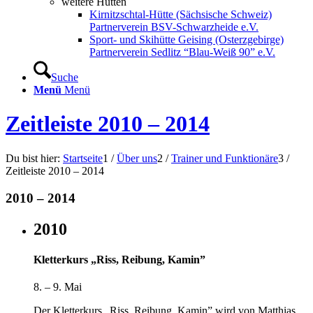
weitere Hütten
Kirnitzschtal-Hütte (Sächsische Schweiz)
Partnerverein BSV-Schwarzheide e.V.
Sport- und Skihütte Geising (Osterzgebirge)
Partnerverein Sedlitz “Blau-Weiß 90” e.V.
Suche
Menü
Menü
Zeitleiste 2010 – 2014
Du bist hier:
Startseite
1
/
Über uns
2
/
Trainer und Funktionäre
3
/
Zeitleiste 2010 – 2014
2010 – 2014
2010
Kletterkurs „Riss, Reibung, Kamin”
8. – 9. Mai
Der Kletterkurs „Riss, Reibung, Kamin” wird von Matthias