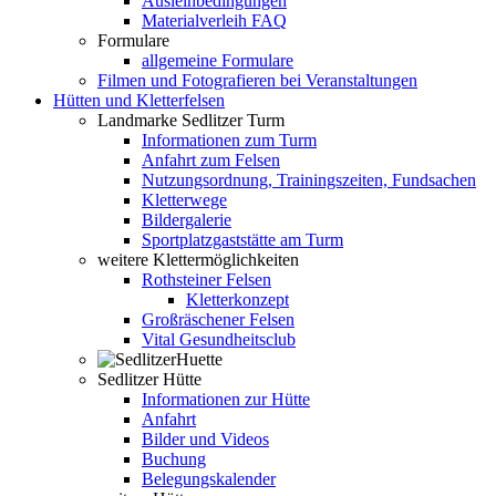
Ausleihbedingungen
Materialverleih FAQ
Formulare
allgemeine Formulare
Filmen und Fotografieren bei Veranstaltungen
Hütten und Kletterfelsen
Landmarke Sedlitzer Turm
Informationen zum Turm
Anfahrt zum Felsen
Nutzungsordnung, Trainingszeiten, Fundsachen
Kletterwege
Bildergalerie
Sportplatzgaststätte am Turm
weitere Klettermöglichkeiten
Rothsteiner Felsen
Kletterkonzept
Großräschener Felsen
Vital Gesundheitsclub
Sedlitzer Hütte
Informationen zur Hütte
Anfahrt
Bilder und Videos
Buchung
Belegungskalender