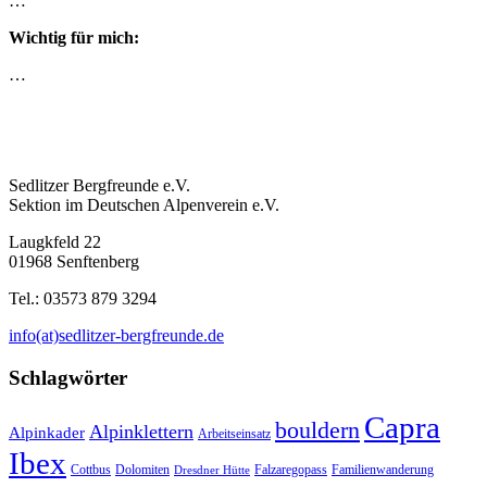
…
Wichtig für mich:
…
Sedlitzer Bergfreunde e.V.
Sektion im Deutschen Alpenverein e.V.
Laugkfeld 22
01968 Senftenberg
Tel.: 03573 879 3294
info(at)sedlitzer-bergfreunde.de
Schlagwörter
Capra
bouldern
Alpinklettern
Alpinkader
Arbeitseinsatz
Ibex
Cottbus
Dolomiten
Falzaregopass
Familienwanderung
Dresdner Hütte