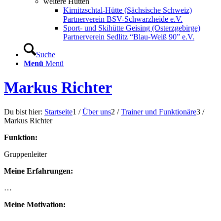
weitere Hütten
Kirnitzschtal-Hütte (Sächsische Schweiz)
Partnerverein BSV-Schwarzheide e.V.
Sport- und Skihütte Geising (Osterzgebirge)
Partnerverein Sedlitz “Blau-Weiß 90” e.V.
Suche
Menü
Menü
Markus Richter
Du bist hier:
Startseite
1
/
Über uns
2
/
Trainer und Funktionäre
3
/
Markus Richter
Funktion:
Gruppenleiter
Meine Erfahrungen:
…
Meine Motivation: