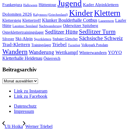
Jugend
Kader Alpinklettern
Frankenjura
Hüttentour
Halloween
Kinder
Klettern
Dolomiten 2026
Kalymnos (Griechenland)
Klunker Boulderhalle Cottbus
Klettersteig
Klettertreff
Laufer
Laasenturm
Hütte
Oderwitzer Spitzberg
Lausitzer Seenland
Nachtwanderung
Sedlitzer Turm
Sedlitzer Hütte
Osterklettertrainingslager
Sächsische Schweiz
Ski-Alpin
Silvester
Stubaier Gletscher
Sportklettern
Trad-Klettern
Triebel
Trainingslager
Volkspark Potsdam
Turmfest
Wandern
Wanderung
Wettkampf
YOYO
Winterwandern
Kletterhalle Heidenau
Österreich
Beitragsarchiv
Beitragsarchiv
Link zu Instagram
Link zu Facebook
Datenschutz
Impressum
Uli Hoika
Werner Triebel