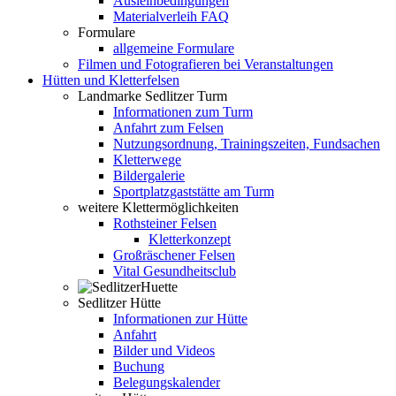
Ausleihbedingungen
Materialverleih FAQ
Formulare
allgemeine Formulare
Filmen und Fotografieren bei Veranstaltungen
Hütten und Kletterfelsen
Landmarke Sedlitzer Turm
Informationen zum Turm
Anfahrt zum Felsen
Nutzungsordnung, Trainingszeiten, Fundsachen
Kletterwege
Bildergalerie
Sportplatzgaststätte am Turm
weitere Klettermöglichkeiten
Rothsteiner Felsen
Kletterkonzept
Großräschener Felsen
Vital Gesundheitsclub
Sedlitzer Hütte
Informationen zur Hütte
Anfahrt
Bilder und Videos
Buchung
Belegungskalender