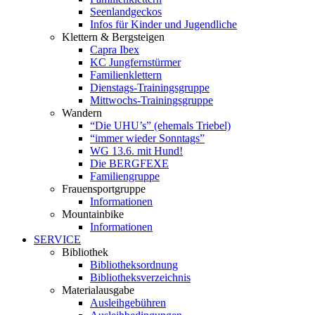
Seenlandgeckos
Infos für Kinder und Jugendliche
Klettern & Bergsteigen
Capra Ibex
KC Jungfernstürmer
Familienklettern
Dienstags-Trainingsgruppe
Mittwochs-Trainingsgruppe
Wandern
“Die UHU’s” (ehemals Triebel)
“immer wieder Sonntags”
WG 13.6. mit Hund!
Die BERGFEXE
Familiengruppe
Frauensportgruppe
Informationen
Mountainbike
Informationen
SERVICE
Bibliothek
Bibliotheksordnung
Bibliotheksverzeichnis
Materialausgabe
Ausleihgebühren