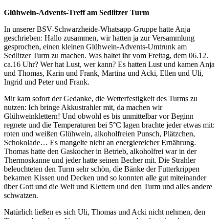
Glühwein-Advents-Treff am Sedlitzer Turm
In unserer BSV-Schwarzheide-Whatsapp-Gruppe hatte Anja
geschrieben: Hallo zusammen, wir hatten ja zur Versammlung
gesprochen, einen kleinen Glühwein-Advents-Umtrunk am
Sedlitzer Turm zu machen. Was haltet ihr vom Freitag, dem 06.12.
ca.16 Uhr? Wer hat Lust, wer kann? Es hatten Lust und kamen Anja
und Thomas, Karin und Frank, Martina und Acki, Ellen und Uli,
Ingrid und Peter und Frank.
Mir kam sofort der Gedanke, die Wetterfestigkeit des Turms zu
nutzen: Ich bringe Akkustrahler mit, da machen wir
Glühweinklettern! Und obwohl es bis unmittelbar vor Beginn
regnete und die Temperaturen bei 5°C lagen brachte jeder etwas mit:
roten und weißen Glühwein, alkoholfreien Punsch, Plätzchen,
Schokolade… Es mangelte nicht an energiereicher Ernährung.
Thomas hatte den Gaskocher in Betrieb, alkoholfrei war in der
Thermoskanne und jeder hatte seinen Becher mit. Die Strahler
beleuchteten den Turm sehr schön, die Bänke der Futterkrippen
bekamen Kissen und Decken und so konnten alle gut miteinander
über Gott und die Welt und Klettern und den Turm und alles andere
schwatzen.
Natürlich ließen es sich Uli, Thomas und Acki nicht nehmen, den