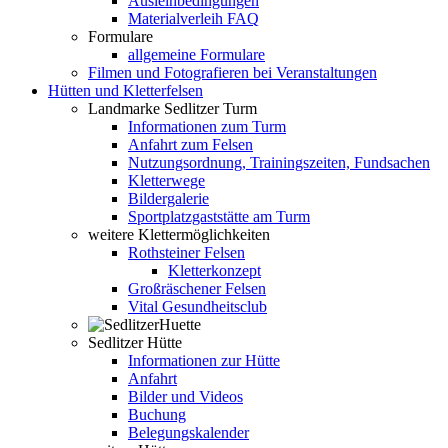
Ausleihbedingungen
Materialverleih FAQ
Formulare
allgemeine Formulare
Filmen und Fotografieren bei Veranstaltungen
Hütten und Kletterfelsen
Landmarke Sedlitzer Turm
Informationen zum Turm
Anfahrt zum Felsen
Nutzungsordnung, Trainingszeiten, Fundsachen
Kletterwege
Bildergalerie
Sportplatzgaststätte am Turm
weitere Klettermöglichkeiten
Rothsteiner Felsen
Kletterkonzept
Großräschener Felsen
Vital Gesundheitsclub
Sedlitzer Hütte
Informationen zur Hütte
Anfahrt
Bilder und Videos
Buchung
Belegungskalender