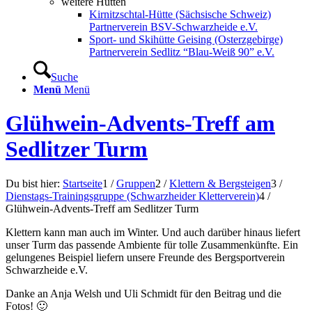
weitere Hütten
Kirnitzschtal-Hütte (Sächsische Schweiz)
Partnerverein BSV-Schwarzheide e.V.
Sport- und Skihütte Geising (Osterzgebirge)
Partnerverein Sedlitz “Blau-Weiß 90” e.V.
Suche
Menü
Menü
Glühwein-Advents-Treff am
Sedlitzer Turm
Du bist hier:
Startseite
1
/
Gruppen
2
/
Klettern & Bergsteigen
3
/
Dienstags-Trainingsgruppe (Schwarzheider Kletterverein)
4
/
Glühwein-Advents-Treff am Sedlitzer Turm
Klettern kann man auch im Winter. Und auch darüber hinaus liefert
unser Turm das passende Ambiente für tolle Zusammenkünfte. Ein
gelungenes Beispiel liefern unsere Freunde des Bergsportverein
Schwarzheide e.V.
Danke an Anja Welsh und Uli Schmidt für den Beitrag und die
Fotos! 🙂