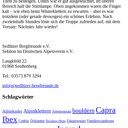
Turm zu besteigen. Unten war er gut ausgeleuchtet, im oberen
Bereich half die Stirnlampe. Oben angekommen waren die Finger
kalt – wie eben beim Winterklettern zu erwarten – aber es war
trotzdem (oder gerade deswegen) ein schönes Erlebnis. Nach
zweieinhalb Stunden löste sich die Truppe zufrieden auf, mit dem
Vorsatz: Nächstes Jahr wieder!
Sedlitzer Bergfreunde e.V.
Sektion im Deutschen Alpenverein e.V.
Laugkfeld 22
01968 Senftenberg
Tel.: 03573 879 3294
info(at)sedlitzer-bergfreunde.de
Schlagwörter
Capra
bouldern
Alpinklettern
Alpinkader
Arbeitseinsatz
Ibex
Cottbus
Dolomiten
Falzaregopass
Familienwanderung
Dresdner Hütte