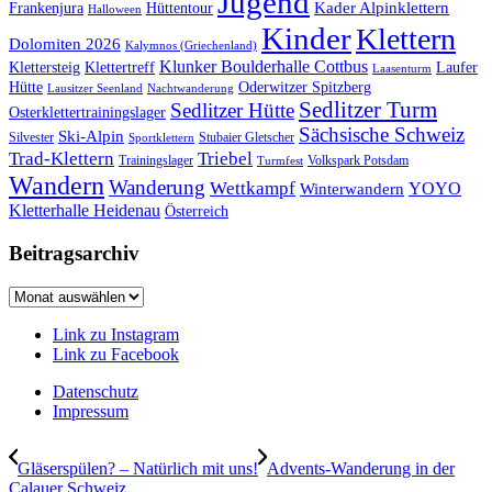
Jugend
Kader Alpinklettern
Frankenjura
Hüttentour
Halloween
Kinder
Klettern
Dolomiten 2026
Kalymnos (Griechenland)
Klunker Boulderhalle Cottbus
Klettersteig
Klettertreff
Laufer
Laasenturm
Hütte
Oderwitzer Spitzberg
Lausitzer Seenland
Nachtwanderung
Sedlitzer Turm
Sedlitzer Hütte
Osterklettertrainingslager
Sächsische Schweiz
Ski-Alpin
Silvester
Stubaier Gletscher
Sportklettern
Trad-Klettern
Triebel
Trainingslager
Volkspark Potsdam
Turmfest
Wandern
Wanderung
Wettkampf
YOYO
Winterwandern
Kletterhalle Heidenau
Österreich
Beitragsarchiv
Beitragsarchiv
Link zu Instagram
Link zu Facebook
Datenschutz
Impressum
Gläserspülen? – Natürlich mit uns!
Advents-Wanderung in der
Calauer Schweiz