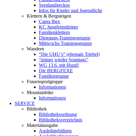
Seenlandgeckos
Infos für Kinder und Jugendliche
Klettern & Bergsteigen
Capra Ibex
KC Jungfernstürmer
Familienklettern
Dienstags-Trainingsgruppe
Mittwochs-Trainingsgruppe
Wandern
“Die UHU’s” (ehemals Triebel)
“immer wieder Sonntags”
WG 13.6. mit Hund!
Die BERGFEXE
Familiengruppe
Frauensportgruppe
Informationen
Mountainbike
Informationen
SERVICE
Bibliothek
Bibliotheksordnung
Bibliotheksverzeichnis
Materialausgabe
Ausleihgebühren