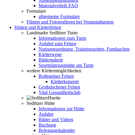
Ausleihbedingungen
Materialverleih FAQ
Formulare
allgemeine Formulare
Filmen und Fotografieren bei Veranstaltungen
Hütten und Kletterfelsen
Landmarke Sedlitzer Turm
Informationen zum Turm
Anfahrt zum Felsen
Nutzungsordnung, Trainingszeiten, Fundsachen
Kletterwege
Bildergalerie
Sportplatzgaststätte am Turm
weitere Klettermöglichkeiten
Rothsteiner Felsen
Kletterkonzept
Großräschener Felsen
Vital Gesundheitsclub
Sedlitzer Hütte
Informationen zur Hütte
Anfahrt
Bilder und Videos
Buchung
Belegungskalender