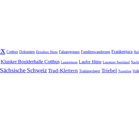
ex
Frankenjura
Cottbus
Dolomiten
Falzaregopass
Familienwanderung
Dresdner Hütte
Hal
Klunker Boulderhalle Cottbus
Laufer Hütte
Laasenturm
Lausitzer Seenland
Nach
Sächsische Schweiz
Trad-Klettern
Triebel
Trainingslager
Vol
Turmfest