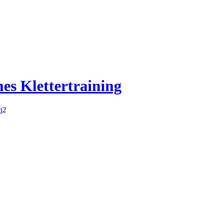
hes Klettertraining
n
2