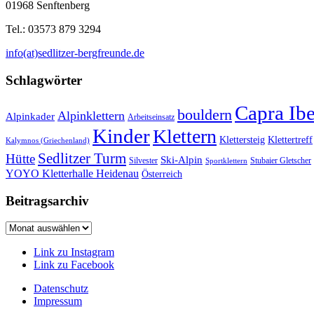
01968 Senftenberg
Tel.: 03573 879 3294
info(at)sedlitzer-bergfreunde.de
Schlagwörter
Capra Ib
bouldern
Alpinklettern
Alpinkader
Arbeitseinsatz
Kinder
Klettern
Klettersteig
Klettertreff
Kalymnos (Griechenland)
Sedlitzer Turm
Hütte
Ski-Alpin
Silvester
Stubaier Gletscher
Sportklettern
YOYO Kletterhalle Heidenau
Österreich
Beitragsarchiv
Beitragsarchiv
Link zu Instagram
Link zu Facebook
Datenschutz
Impressum