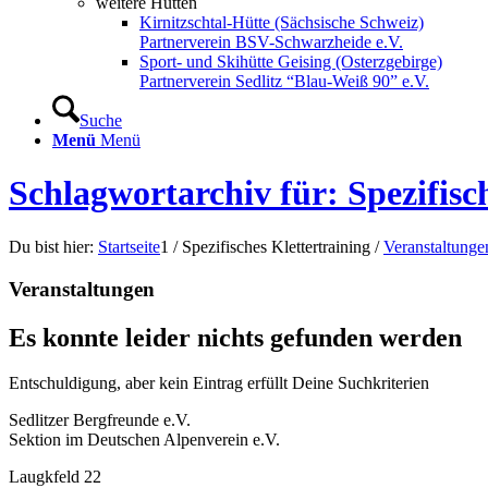
weitere Hütten
Kirnitzschtal-Hütte (Sächsische Schweiz)
Partnerverein BSV-Schwarzheide e.V.
Sport- und Skihütte Geising (Osterzgebirge)
Partnerverein Sedlitz “Blau-Weiß 90” e.V.
Suche
Menü
Menü
Schlagwortarchiv für: Spezifisc
Du bist hier:
Startseite
1
/
Spezifisches Klettertraining
/
Veranstaltunge
Veranstaltungen
Es konnte leider nichts gefunden werden
Entschuldigung, aber kein Eintrag erfüllt Deine Suchkriterien
Sedlitzer Bergfreunde e.V.
Sektion im Deutschen Alpenverein e.V.
Laugkfeld 22