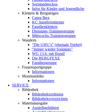
Seenlandgeckos
Infos für Kinder und Jugendliche
Klettern & Bergsteigen
Capra Ibex
KC Jungfernstürmer
Familienklettern
Dienstags-Trainingsgruppe
Mittwochs-Trainingsgruppe
Wandern
“Die UHU’s” (ehemals Triebel)
“immer wieder Sonntags”
WG 13.6. mit Hund!
Die BERGFEXE
Familiengruppe
Frauensportgruppe
Informationen
Mountainbike
Informationen
SERVICE
Bibliothek
Bibliotheksordnung
Bibliotheksverzeichnis
Materialausgabe
Ausleihgebühren