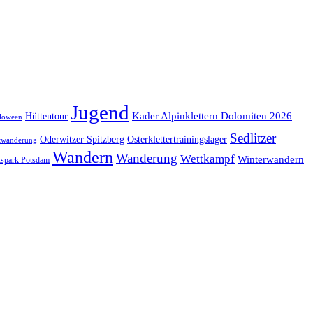
Jugend
Kader Alpinklettern Dolomiten 2026
Hüttentour
loween
Sedlitzer
Oderwitzer Spitzberg
Osterklettertrainingslager
twanderung
Wandern
Wanderung
Wettkampf
Winterwandern
kspark Potsdam