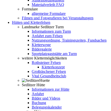
Ausleihbedingungen
Materialverleih FAQ
Formulare
allgemeine Formulare
Filmen und Fotografieren bei Veranstaltungen
Hütten und Kletterfelsen
Landmarke Sedlitzer Turm
Informationen zum Turm
Anfahrt zum Felsen
Nutzungsordnung, Trainingszeiten, Fundsachen
Kletterwege
Bildergalerie
Sportplatzgaststätte am Turm
weitere Klettermöglichkeiten
Rothsteiner Felsen
Kletterkonzept
Großräschener Felsen
Vital Gesundheitsclub
Sedlitzer Hütte
Informationen zur Hütte
Anfahrt
Bilder und Videos
Buchung
Belegungskalender