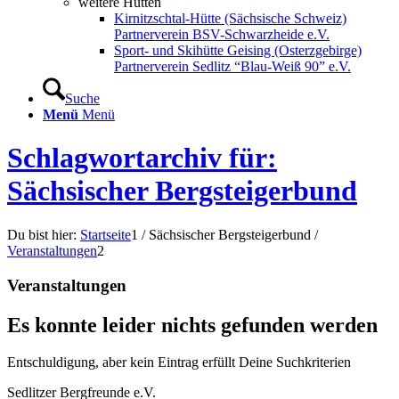
weitere Hütten
Kirnitzschtal-Hütte (Sächsische Schweiz)
Partnerverein BSV-Schwarzheide e.V.
Sport- und Skihütte Geising (Osterzgebirge)
Partnerverein Sedlitz “Blau-Weiß 90” e.V.
Suche
Menü
Menü
Schlagwortarchiv für:
Sächsischer Bergsteigerbund
Du bist hier:
Startseite
1
/
Sächsischer Bergsteigerbund
/
Veranstaltungen
2
Veranstaltungen
Es konnte leider nichts gefunden werden
Entschuldigung, aber kein Eintrag erfüllt Deine Suchkriterien
Sedlitzer Bergfreunde e.V.