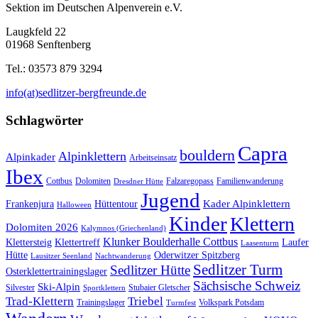
Sektion im Deutschen Alpenverein e.V.
Laugkfeld 22
01968 Senftenberg
Tel.: 03573 879 3294
info(at)sedlitzer-bergfreunde.de
Schlagwörter
Capra
bouldern
Alpinklettern
Alpinkader
Arbeitseinsatz
Ibex
Cottbus
Dolomiten
Falzaregopass
Familienwanderung
Dresdner Hütte
Jugend
Kader Alpinklettern
Frankenjura
Hüttentour
Halloween
Kinder
Klettern
Dolomiten 2026
Kalymnos (Griechenland)
Klunker Boulderhalle Cottbus
Klettersteig
Klettertreff
Laufer
Laasenturm
Hütte
Oderwitzer Spitzberg
Lausitzer Seenland
Nachtwanderung
Sedlitzer Turm
Sedlitzer Hütte
Osterklettertrainingslager
Sächsische Schweiz
Ski-Alpin
Silvester
Stubaier Gletscher
Sportklettern
Trad-Klettern
Triebel
Trainingslager
Volkspark Potsdam
Turmfest