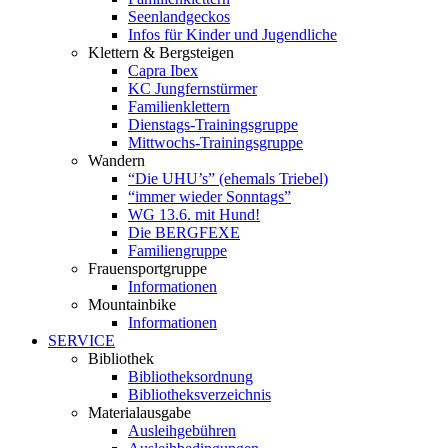
Seenlandgeckos
Infos für Kinder und Jugendliche
Klettern & Bergsteigen
Capra Ibex
KC Jungfernstürmer
Familienklettern
Dienstags-Trainingsgruppe
Mittwochs-Trainingsgruppe
Wandern
“Die UHU’s” (ehemals Triebel)
“immer wieder Sonntags”
WG 13.6. mit Hund!
Die BERGFEXE
Familiengruppe
Frauensportgruppe
Informationen
Mountainbike
Informationen
SERVICE
Bibliothek
Bibliotheksordnung
Bibliotheksverzeichnis
Materialausgabe
Ausleihgebühren