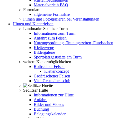
Ausleihbedingungen
Materialverleih FAQ
Formulare
allgemeine Formulare
Filmen und Fotografieren bei Veranstaltungen
Hütten und Kletterfelsen
Landmarke Sedlitzer Turm
Informationen zum Turm
Anfahrt zum Felsen
Nutzungsordnung, Trainingszeiten, Fundsachen
Kletterwege
Bildergalerie
Sportplatzgaststätte am Turm
weitere Klettermöglichkeiten
Rothsteiner Felsen
Kletterkonzept
Großräschener Felsen
Vital Gesundheitsclub
Sedlitzer Hütte
Informationen zur Hütte
Anfahrt
Bilder und Videos
Buchung
Belegungskalender