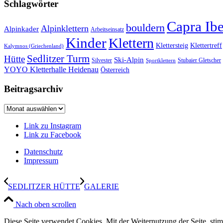
Schlagwörter
Capra Ib
bouldern
Alpinklettern
Alpinkader
Arbeitseinsatz
Kinder
Klettern
Klettersteig
Klettertreff
Kalymnos (Griechenland)
Sedlitzer Turm
Hütte
Ski-Alpin
Silvester
Stubaier Gletscher
Sportklettern
YOYO Kletterhalle Heidenau
Österreich
Beitragsarchiv
Beitragsarchiv
Link zu Instagram
Link zu Facebook
Datenschutz
Impressum
SEDLITZER HÜTTE
GALERIE
Nach oben scrollen
Diese Seite verwendet Cookies. Mit der Weiternutzung der Seite, st