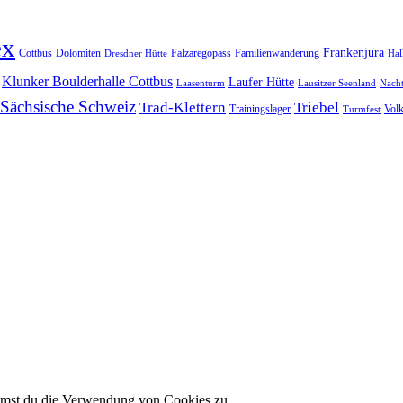
ex
Frankenjura
Cottbus
Dolomiten
Falzaregopass
Familienwanderung
Dresdner Hütte
Hal
Klunker Boulderhalle Cottbus
Laufer Hütte
Laasenturm
Lausitzer Seenland
Nach
Sächsische Schweiz
Trad-Klettern
Triebel
Trainingslager
Vol
Turmfest
immst du die Verwendung von Cookies zu.