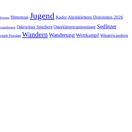
Jugend
Kader Alpinklettern Dolomiten 2026
Hüttentour
loween
Sedlitzer
Oderwitzer Spitzberg
Osterklettertrainingslager
twanderung
Wandern
Wanderung
Wettkampf
Winterwandern
kspark Potsdam