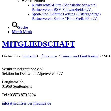
weitere Hütten
Kirnitzschtal-Hütte (Sächsische Schweiz)
Partnerverein BSV-Schwarzheide e.V.
Sport- und Skihütte Geising (Osterzgebirge)
Partnerverein Sedlitz “Blau-Weiß 90” e.V.
Suche
Menü
Menü
MITGLIEDSCHAFT
Du bist hier:
Startseite
1
/
Über uns
2
/
Trainer und Funktionäre
3
/
MI
Sedlitzer Bergfreunde e.V.
Sektion im Deutschen Alpenverein e.V.
Laugkfeld 22
01968 Senftenberg
Tel.: 03573 879 3294
info(at)sedlitzer-bergfreunde.de