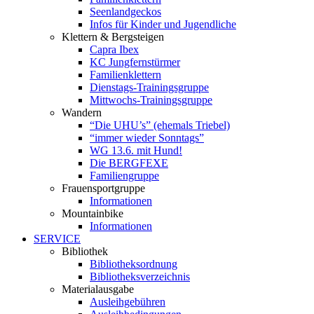
Seenlandgeckos
Infos für Kinder und Jugendliche
Klettern & Bergsteigen
Capra Ibex
KC Jungfernstürmer
Familienklettern
Dienstags-Trainingsgruppe
Mittwochs-Trainingsgruppe
Wandern
“Die UHU’s” (ehemals Triebel)
“immer wieder Sonntags”
WG 13.6. mit Hund!
Die BERGFEXE
Familiengruppe
Frauensportgruppe
Informationen
Mountainbike
Informationen
SERVICE
Bibliothek
Bibliotheksordnung
Bibliotheksverzeichnis
Materialausgabe
Ausleihgebühren