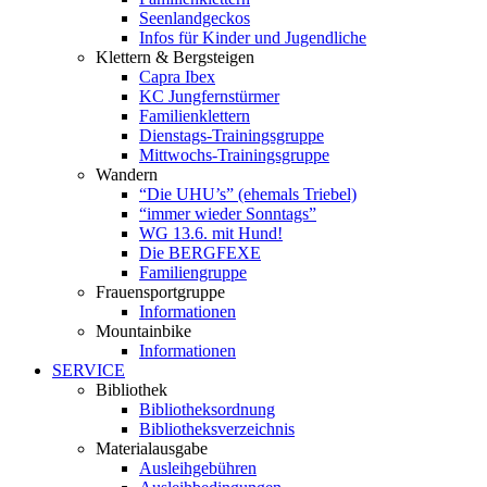
Seenlandgeckos
Infos für Kinder und Jugendliche
Klettern & Bergsteigen
Capra Ibex
KC Jungfernstürmer
Familienklettern
Dienstags-Trainingsgruppe
Mittwochs-Trainingsgruppe
Wandern
“Die UHU’s” (ehemals Triebel)
“immer wieder Sonntags”
WG 13.6. mit Hund!
Die BERGFEXE
Familiengruppe
Frauensportgruppe
Informationen
Mountainbike
Informationen
SERVICE
Bibliothek
Bibliotheksordnung
Bibliotheksverzeichnis
Materialausgabe
Ausleihgebühren