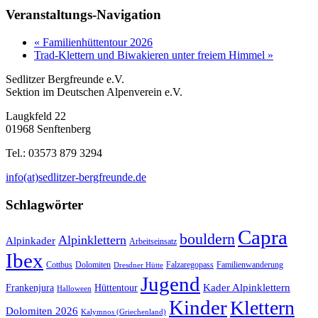
Veranstaltungs-Navigation
«
Familienhüttentour 2026
Trad-Klettern und Biwakieren unter freiem Himmel
»
Sedlitzer Bergfreunde e.V.
Sektion im Deutschen Alpenverein e.V.
Laugkfeld 22
01968 Senftenberg
Tel.: 03573 879 3294
info(at)sedlitzer-bergfreunde.de
Schlagwörter
Capra
bouldern
Alpinklettern
Alpinkader
Arbeitseinsatz
Ibex
Cottbus
Dolomiten
Falzaregopass
Familienwanderung
Dresdner Hütte
Jugend
Kader Alpinklettern
Frankenjura
Hüttentour
Halloween
Kinder
Klettern
Dolomiten 2026
Kalymnos (Griechenland)