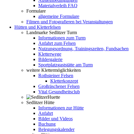
Ausleihbedingungen
Materialverleih FAQ
Formulare
allgemeine Formulare
Filmen und Fotografieren bei Veranstaltungen
Hütten und Kletterfelsen
Landmarke Sedlitzer Turm
Informationen zum Turm
Anfahrt zum Felsen
Nutzungsordnung, Trainingszeiten, Fundsachen
Kletterwege
Bildergalerie
Sportplatzgaststätte am Turm
weitere Klettermöglichkeiten
Rothsteiner Felsen
Kletterkonzept
Großräschener Felsen
Vital Gesundheitsclub
Sedlitzer Hütte
Informationen zur Hütte
Anfahrt
Bilder und Videos
Buchung
Belegungskalender