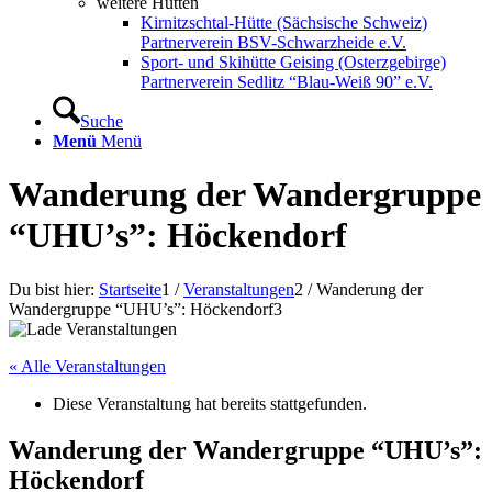
weitere Hütten
Kirnitzschtal-Hütte (Sächsische Schweiz)
Partnerverein BSV-Schwarzheide e.V.
Sport- und Skihütte Geising (Osterzgebirge)
Partnerverein Sedlitz “Blau-Weiß 90” e.V.
Suche
Menü
Menü
Wanderung der Wandergruppe
“UHU’s”: Höckendorf
Du bist hier:
Startseite
1
/
Veranstaltungen
2
/
Wanderung der
Wandergruppe “UHU’s”: Höckendorf
3
« Alle Veranstaltungen
Diese Veranstaltung hat bereits stattgefunden.
Wanderung der Wandergruppe “UHU’s”:
Höckendorf