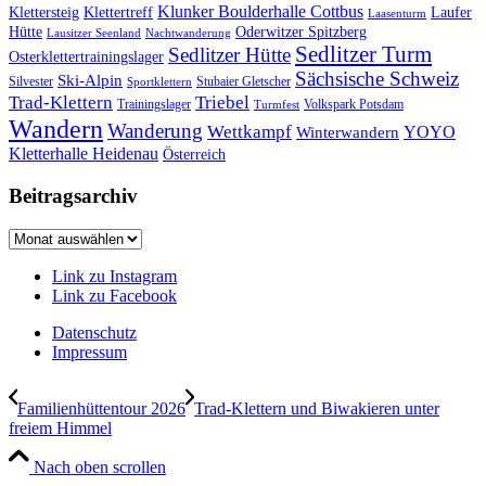
Klunker Boulderhalle Cottbus
Klettersteig
Klettertreff
Laufer
Laasenturm
Hütte
Oderwitzer Spitzberg
Lausitzer Seenland
Nachtwanderung
Sedlitzer Turm
Sedlitzer Hütte
Osterklettertrainingslager
Sächsische Schweiz
Ski-Alpin
Silvester
Stubaier Gletscher
Sportklettern
Trad-Klettern
Triebel
Trainingslager
Volkspark Potsdam
Turmfest
Wandern
Wanderung
Wettkampf
YOYO
Winterwandern
Kletterhalle Heidenau
Österreich
Beitragsarchiv
Beitragsarchiv
Link zu Instagram
Link zu Facebook
Datenschutz
Impressum
Familienhüttentour 2026
Trad-Klettern und Biwakieren unter
freiem Himmel
Nach oben scrollen