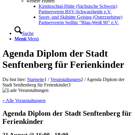
weitere Hütten
Kirnitzschtal-Hütte (Sächsische Schweiz)
Partnerverein BSV-Schwarzheide e.V.
Sport- und Skihütte Geising (Osterzgebirge)
Partnerverein Sedlitz “Blau-Weiß 90” e.V.
Suche
Menü
Menü
Agenda Diplom der Stadt
Senftenberg für Ferienkinder
Du bist hier:
Startseite
1
/
Veranstaltungen
2
/
Agenda Diplom der
Stadt Senftenberg für Ferienkinder
3
« Alle Veranstaltungen
Agenda Diplom der Stadt Senftenberg für
Ferienkinder
21 August @ 16:00
-
18:00