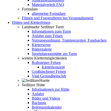
Ausleihbedingungen
Materialverleih FAQ
Formulare
allgemeine Formulare
Filmen und Fotografieren bei Veranstaltungen
Hütten und Kletterfelsen
Landmarke Sedlitzer Turm
Informationen zum Turm
Anfahrt zum Felsen
Nutzungsordnung, Trainingszeiten, Fundsachen
Kletterwege
Bildergalerie
Sportplatzgaststätte am Turm
weitere Klettermöglichkeiten
Rothsteiner Felsen
Kletterkonzept
Großräschener Felsen
Vital Gesundheitsclub
Sedlitzer Hütte
Informationen zur Hütte
Anfahrt
Bilder und Videos
Buchung
Belegungskalender