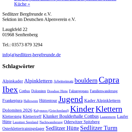
Küche
»
Sedlitzer Bergfreunde e.V.
Sektion im Deutschen Alpenverein e.V.
Laugkfeld 22
01968 Senftenberg
Tel.: 03573 879 3294
info(at)sedlitzer-bergfreunde.de
Schlagwörter
Capra
bouldern
Alpinklettern
Alpinkader
Arbeitseinsatz
Ibex
Cottbus
Dolomiten
Falzaregopass
Familienwanderung
Dresdner Hütte
Jugend
Kader Alpinklettern
Frankenjura
Hüttentour
Halloween
Kinder
Klettern
Dolomiten 2026
Kalymnos (Griechenland)
Klunker Boulderhalle Cottbus
Klettersteig
Klettertreff
Laufer
Laasenturm
Hütte
Oderwitzer Spitzberg
Lausitzer Seenland
Nachtwanderung
Sedlitzer Turm
Sedlitzer Hütte
Osterklettertrainingslager