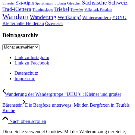
Sächsische Schweiz
Ski-Alpin
Silvester
Stubaier Gletscher
Sportklettern
Trad-Klettern
Triebel
Trainingslager
Volkspark Potsdam
Turmfest
Wandern
Wanderung
Wettkampf
YOYO
Winterwandern
Kletterhalle Heidenau
Österreich
Beitragsarchiv
Beitragsarchiv
Link zu Instagram
Link zu Facebook
Datenschutz
Impressum
Wanderung der Wandergruppe “UHU’s”: Kleiner und großer
Bärenstein
Die Bergfexe unterwegs: Mit den Bergfexen in Teufels
Küche
Nach oben scrollen
Diese Seite verwendet Cookies. Mit der Weiternutzung der Seite,