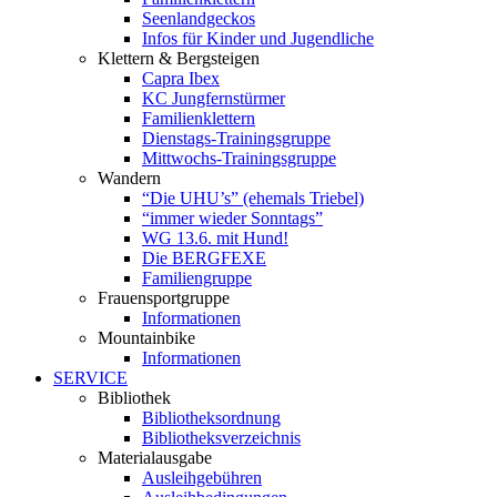
Seenlandgeckos
Infos für Kinder und Jugendliche
Klettern & Bergsteigen
Capra Ibex
KC Jungfernstürmer
Familienklettern
Dienstags-Trainingsgruppe
Mittwochs-Trainingsgruppe
Wandern
“Die UHU’s” (ehemals Triebel)
“immer wieder Sonntags”
WG 13.6. mit Hund!
Die BERGFEXE
Familiengruppe
Frauensportgruppe
Informationen
Mountainbike
Informationen
SERVICE
Bibliothek
Bibliotheksordnung
Bibliotheksverzeichnis
Materialausgabe
Ausleihgebühren