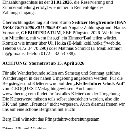
Einzahlungsschluss ist der
31.01.2026
, die Reservierung und
Zimmeraufteilung erfolgt wie immer in Reihenfolge des
Zahlungseingangs.
Übernachtungsbeitrag auf dem Konto
Seditzer Bergfreunde IBAN
DE42 1805 5000 3011 0009 47
mit Angabe Zahlungsgrund: Name,
Vorname,
GEBURTSDATUM
, SBF Pfingsten 2026. Wir bitten
um Mitteilung, mit wem ihr ggf. ein Zimmer/Bad teilen würdet.
Kontakt wie immer über Uli Hoika (E-Mail: kehl.hoika@web.de,
Telefon 0172-34 70 290) oder Matthias Schmidt (E-Mail: schmidt-
lh@gmx.de, Telefon 0172 – 32 53 788).
ACHTUNG! Stornofrist ab 15. April 2026
Für alle Wanderfreunde sollen am Samstag und Sonntag geführte
Wanderungen in der nahen Umgebung angeboten werden. Für die
Bergsteiger und Kletterer wird auf den
„Kletterführer
Glück Auf“
vom GEOQUEST-Verlag hingewiesen. Auch unter
www.thecrag.com
findet ihr fast alles Kletterbare der Umgebung.
Die Kletterwege müssen teils selbst abgesichert werden, also die
KK und guten „Freunde“ nicht vergessen. Auch diesmal freuen wir
uns auf eine schöne Bergfahrt mit Euch!
Berg Heil wünscht das Pfingstfahrtvorbereitungsteam
Diana, Uli und Matthias