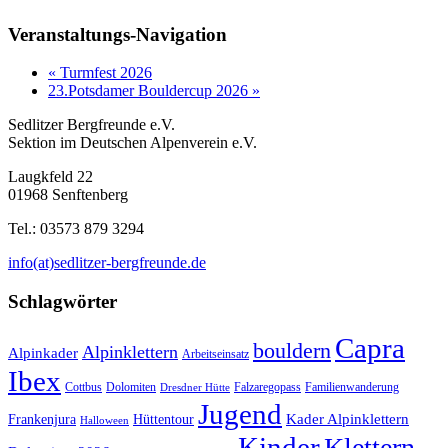
Veranstaltungs-Navigation
«
Turmfest 2026
23.Potsdamer Bouldercup 2026
»
Sedlitzer Bergfreunde e.V.
Sektion im Deutschen Alpenverein e.V.
Laugkfeld 22
01968 Senftenberg
Tel.: 03573 879 3294
info(at)sedlitzer-bergfreunde.de
Schlagwörter
Capra
bouldern
Alpinklettern
Alpinkader
Arbeitseinsatz
Ibex
Cottbus
Dolomiten
Falzaregopass
Familienwanderung
Dresdner Hütte
Jugend
Kader Alpinklettern
Frankenjura
Hüttentour
Halloween
Kinder
Klettern