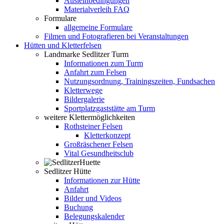
Ausleihbedingungen
Materialverleih FAQ
Formulare
allgemeine Formulare
Filmen und Fotografieren bei Veranstaltungen
Hütten und Kletterfelsen
Landmarke Sedlitzer Turm
Informationen zum Turm
Anfahrt zum Felsen
Nutzungsordnung, Trainingszeiten, Fundsachen
Kletterwege
Bildergalerie
Sportplatzgaststätte am Turm
weitere Klettermöglichkeiten
Rothsteiner Felsen
Kletterkonzept
Großräschener Felsen
Vital Gesundheitsclub
Sedlitzer Hütte
Informationen zur Hütte
Anfahrt
Bilder und Videos
Buchung
Belegungskalender