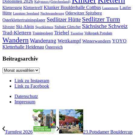
Dolomiten 2026
Kalymnos (Griechenland)
Klunker Boulderhalle Cottbus
Klettersteig
Klettertreff
Laufer
Laasenturm
Hütte
Oderwitzer Spitzberg
Lausitzer Seenland
Nachtwanderung
Sedlitzer Turm
Sedlitzer Hütte
Osterklettertrainingslager
Sächsische Schweiz
Ski-Alpin
Silvester
Stubaier Gletscher
Sportklettern
Trad-Klettern
Triebel
Trainingslager
Volkspark Potsdam
Turmfest
Wandern
Wanderung
Wettkampf
YOYO
Winterwandern
Kletterhalle Heidenau
Österreich
Beitragsarchiv
Beitragsarchiv
Link zu Instagram
Link zu Facebook
Datenschutz
Impressum
Turmfest 2026
23.Potsdamer Bouldercup