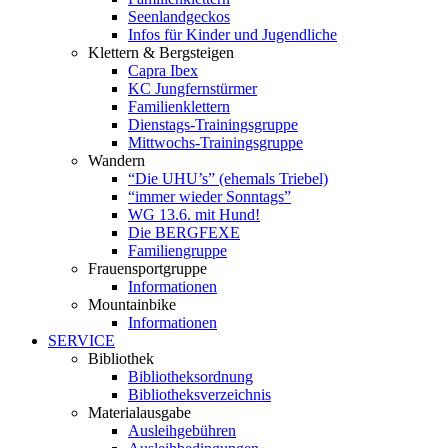
Seenlandgeckos
Infos für Kinder und Jugendliche
Klettern & Bergsteigen
Capra Ibex
KC Jungfernstürmer
Familienklettern
Dienstags-Trainingsgruppe
Mittwochs-Trainingsgruppe
Wandern
“Die UHU’s” (ehemals Triebel)
“immer wieder Sonntags”
WG 13.6. mit Hund!
Die BERGFEXE
Familiengruppe
Frauensportgruppe
Informationen
Mountainbike
Informationen
SERVICE
Bibliothek
Bibliotheksordnung
Bibliotheksverzeichnis
Materialausgabe
Ausleihgebühren