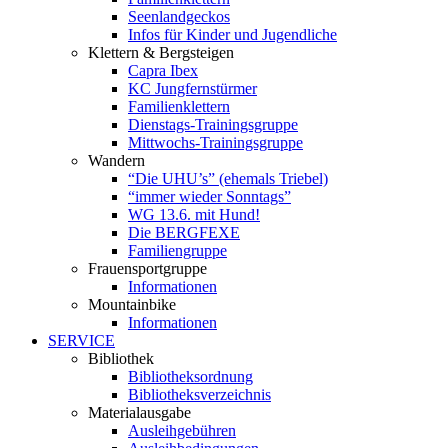
Seenlandgeckos
Infos für Kinder und Jugendliche
Klettern & Bergsteigen
Capra Ibex
KC Jungfernstürmer
Familienklettern
Dienstags-Trainingsgruppe
Mittwochs-Trainingsgruppe
Wandern
“Die UHU’s” (ehemals Triebel)
“immer wieder Sonntags”
WG 13.6. mit Hund!
Die BERGFEXE
Familiengruppe
Frauensportgruppe
Informationen
Mountainbike
Informationen
SERVICE
Bibliothek
Bibliotheksordnung
Bibliotheksverzeichnis
Materialausgabe
Ausleihgebühren