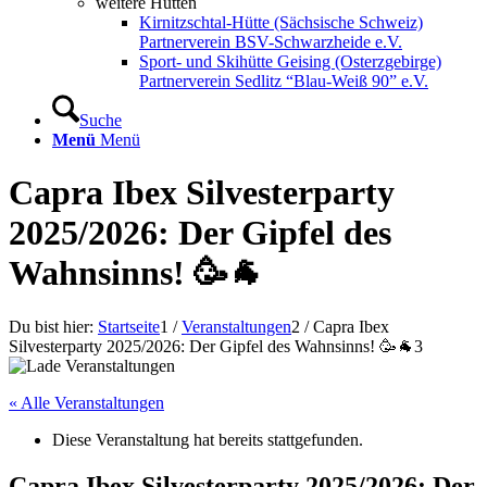
weitere Hütten
Kirnitzschtal-Hütte (Sächsische Schweiz)
Partnerverein BSV-Schwarzheide e.V.
Sport- und Skihütte Geising (Osterzgebirge)
Partnerverein Sedlitz “Blau-Weiß 90” e.V.
Suche
Menü
Menü
Capra Ibex Silvesterparty
2025/2026: Der Gipfel des
Wahnsinns! 🥳🐐
Du bist hier:
Startseite
1
/
Veranstaltungen
2
/
Capra Ibex
Silvesterparty 2025/2026: Der Gipfel des Wahnsinns! 🥳🐐
3
« Alle Veranstaltungen
Diese Veranstaltung hat bereits stattgefunden.
Capra Ibex Silvesterparty 2025/2026: Der