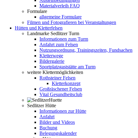
Ausleihbedingungen
Materialverleih FAQ
Formulare
allgemeine Formulare
Filmen und Fotografieren bei Veranstaltungen
Hütten und Kletterfelsen
Landmarke Sedlitzer Turm
Informationen zum Turm
Anfahrt zum Felsen
Nutzungsordnung, Trainingszeiten, Fundsachen
Kletterwege
Bildergalerie
Sportplatzgaststätte am Turm
weitere Klettermöglichkeiten
Rothsteiner Felsen
Kletterkonzept
Großräschener Felsen
Vital Gesundheitsclub
Sedlitzer Hütte
Informationen zur Hütte
Anfahrt
Bilder und Videos
Buchung
Belegungskalender