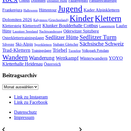
Cottbus
Dolomiten
Falzaregopass
Familienwanderung
Dresdner Hütte
Jugend
Kader Alpinklettern
Frankenjura
Hüttentour
Halloween
Kinder
Klettern
Dolomiten 2026
Kalymnos (Griechenland)
Klunker Boulderhalle Cottbus
Klettersteig
Klettertreff
Laufer
Laasenturm
Hütte
Oderwitzer Spitzberg
Lausitzer Seenland
Nachtwanderung
Sedlitzer Turm
Sedlitzer Hütte
Osterklettertrainingslager
Sächsische Schweiz
Ski-Alpin
Silvester
Stubaier Gletscher
Sportklettern
Trad-Klettern
Triebel
Trainingslager
Volkspark Potsdam
Turmfest
Wandern
Wanderung
Wettkampf
YOYO
Winterwandern
Kletterhalle Heidenau
Österreich
Beitragsarchiv
Beitragsarchiv
Link zu Instagram
Link zu Facebook
Datenschutz
Impressum